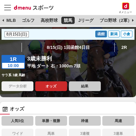
dメニュー
球
MLB
ゴルフ
高校野球
競馬
Jリーグ
プロ野球（2軍）
函館
新潟
小倉
8/15(日) 1回函館4日目
2R
3歳未勝利
1R
10:00
平地 ダート 右・1000m 7頭
サラ系 3歳 馬齢
データ分析
オッズ
結果
オッズ
人気5位
単勝・複勝
枠連
馬連
ワイド
馬単
3連複
3連単