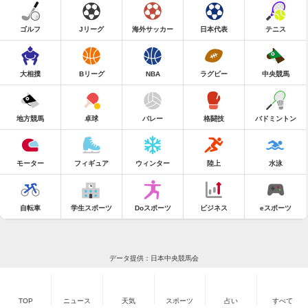
ゴルフ
Jリーグ
海外サッカー
日本代表
テニス
大相撲
Bリーグ
NBA
ラグビー
中央競馬
地方競馬
卓球
バレー
格闘技
バドミントン
モーター
フィギュア
ウィンター
陸上
水泳
自転車
学生スポーツ
Doスポーツ
ビジネス
eスポーツ
データ提供：日本中央競馬会
TOP
ニュース
天気
スポーツ
占い
すべて