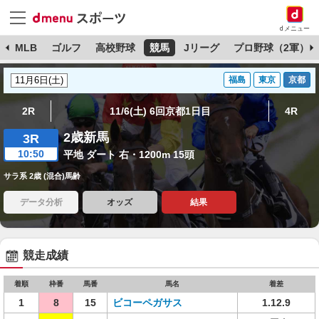
dメニュー
球
MLB
ゴルフ
高校野球
競馬
Jリーグ
プロ野球（2軍）
福島
東京
京都
2R
11/6(土) 6回京都1日目
4R
2歳新馬
3R
10:50
平地 ダート 右・1200m 15頭
サラ系 2歳 (混合)馬齢
データ分析
オッズ
結果
競走成績
着順
枠番
馬番
馬名
着差
1
8
15
ビコーペガサス
1.12.9