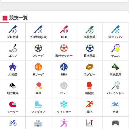
競技一覧
プロ野球
プロ野球(2軍)
MLB
高校野球
侍ジャパン
ゴルフ
Jリーグ
海外サッカー
日本代表
テニス
大相撲
Bリーグ
NBA
ラグビー
中央競馬
地方競馬
卓球
バレー
格闘技
バドミントン
モーター
フィギュア
ウィンター
陸上
水泳