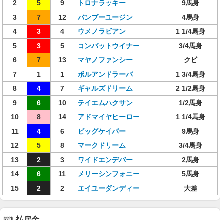
2
5
9
トロナラッキー
9馬身
3
7
12
バンブーユージン
4馬身
4
3
4
ウメノラビアン
1 1/4馬身
5
3
5
コンバットウイナー
3/4馬身
6
7
13
マヤノファンシー
クビ
7
1
1
ボルアンドラーバ
1 3/4馬身
8
4
7
ギャルズドリーム
2 1/2馬身
9
6
10
テイエムハクサン
1/2馬身
10
8
14
アドマイヤヒーロー
1 1/4馬身
11
4
6
ビッグケイパー
9馬身
12
5
8
マークドリーム
3/4馬身
13
2
3
ワイドエンデバー
2馬身
14
6
11
メリーシンフォニー
5馬身
15
2
2
エイユーダンディー
大差
払戻金