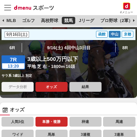
dメニュー
球
MLB
ゴルフ
高校野球
競馬
Jリーグ
プロ野球（2軍）
函館
中山
京都
6R
9/16(土) 4回中山3日目
8R
3歳以上500万円以下
7R
13:20
平地 芝 右・1800m 16頭
サラ系 3歳以上 別定
データ分析
オッズ
結果
オッズ
人気5位
単勝・複勝
枠連
馬連
ワイド
馬単
3連複
3連単