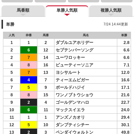
馬番順
単勝人気順
複勝人気順
単勝
7/24 14:44更新
人気
枠番
馬番
馬名
単勝
1
1
2
ダブルユアホリデー
2.8
2
6
12
セプテンバーソング
6.6
2
7
14
ユーワロッキー
6.6
4
8
16
ビューティーソニア
7.1
5
7
13
ヨシサルート
12.0
6
4
7
ティーエムビガー
16.6
7
5
9
ボールドハジイ
17.1
8
8
15
ワンノブトウショウ
21.6
9
2
4
ゴールデンマハロ
22.7
10
6
11
マックスイエラ
24.0
11
1
1
アンズノカオリ
29.4
12
5
10
ダンプティシチー
30.1
13
2
3
ペンダイウォルトン
49.8