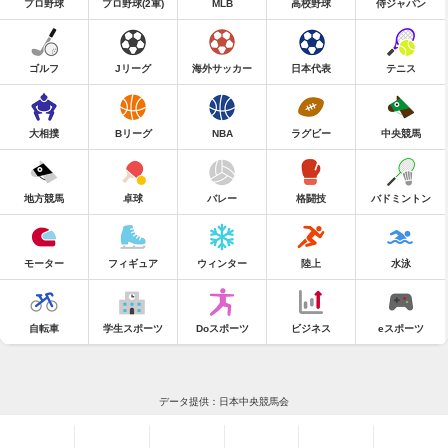
プロ野球
プロ野球(2軍)
MLB
高校野球
侍ジャパン
ゴルフ
Jリーグ
海外サッカー
日本代表
テニス
大相撲
Bリーグ
NBA
ラグビー
中央競馬
地方競馬
卓球
バレー
格闘技
バドミントン
モーター
フィギュア
ウィンター
陸上
水泳
自転車
学生スポーツ
Doスポーツ
ビジネス
eスポーツ
データ提供：日本中央競馬会