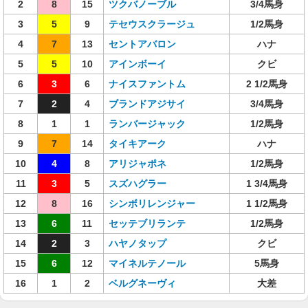
2
8
15
ツクバノーブル
3/4馬身
3
5
9
テセウスクラージュ
1/2馬身
4
7
13
セントアバロン
ハナ
5
5
10
アインボーイ
クビ
6
3
6
ナイスファントム
2 1/2馬身
7
2
4
ブランドアジサイ
3/4馬身
8
1
1
ランバージャック
1/2馬身
9
7
14
タイキアーク
ハナ
10
4
8
アリジャポネ
1/2馬身
11
3
5
スズハグラー
1 3/4馬身
12
8
16
シンボリレンジャー
1 1/2馬身
13
6
11
セッテブリランテ
1/2馬身
14
2
3
ハヤノタップ
クビ
15
6
12
マイネルテノール
5馬身
16
1
2
ベルグネーヴィ
大差