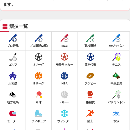
ます。
競技一覧
プロ野球
プロ野球(2軍)
MLB
高校野球
侍ジャパン
ゴルフ
Jリーグ
海外サッカー
日本代表
テニス
大相撲
Bリーグ
NBA
ラグビー
中央競馬
地方競馬
卓球
バレー
格闘技
バドミントン
モーター
フィギュア
ウィンター
陸上
水泳