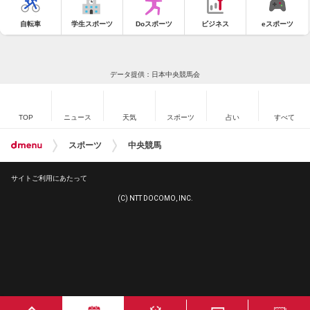
自転車
学生スポーツ
Doスポーツ
ビジネス
eスポーツ
データ提供：日本中央競馬会
TOP
ニュース
天気
スポーツ
占い
すべて
スポーツ
中央競馬
サイトご利用にあたって
(C) NTT DOCOMO, INC.