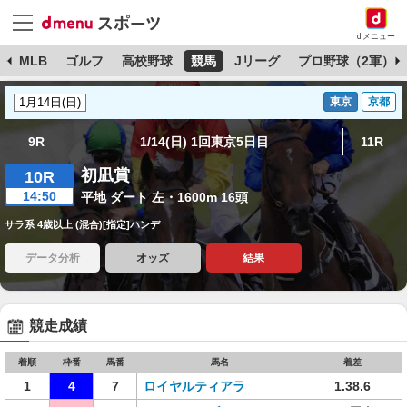
dメニュー
球
MLB
ゴルフ
高校野球
競馬
Jリーグ
プロ野球（2軍）
東京
京都
9R
1/14(日) 1回東京5日目
11R
初凪賞
10R
14:50
平地 ダート 左・1600m 16頭
サラ系 4歳以上 (混合)[指定]ハンデ
データ分析
オッズ
結果
競走成績
着順
枠番
馬番
馬名
着差
1
4
7
ロイヤルティアラ
1.38.6