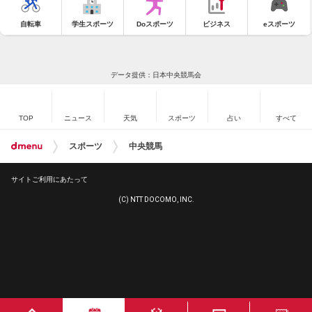
自転車
学生スポーツ
Doスポーツ
ビジネス
eスポーツ
データ提供：日本中央競馬会
TOP
ニュース
天気
スポーツ
占い
すべて
スポーツ
中央競馬
サイトご利用にあたって
(C) NTT DOCOMO, INC.