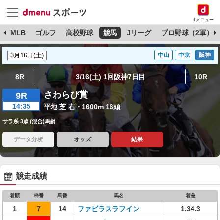
dメニュー
球
MLB
ゴルフ
高校野球
競馬
Jリーグ
プロ野球（2軍）
中山
中京
阪神
8R
3/16(土) 1回阪神7日目
10R
さわらび賞
9R
14:35
平地 芝 右・1600m 16頭
サラ系 3歳 (混合)馬齢
データ分析
オッズ
結果
競走成績
着順
枠番
馬番
馬名
着差
1
7
14
ファビラスラフイン
1.34.3