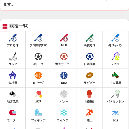
ます。
競技一覧
プロ野球
プロ野球(2軍)
MLB
高校野球
侍ジャパン
ゴルフ
Jリーグ
海外サッカー
日本代表
テニス
大相撲
Bリーグ
NBA
ラグビー
中央競馬
地方競馬
卓球
バレー
格闘技
バドミントン
モーター
フィギュア
ウィンター
陸上
水泳