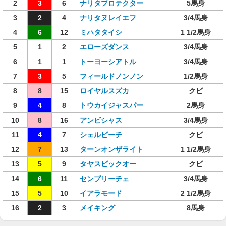
2
3
6
ナリタプロテクター
5馬身
3
2
4
ナリタヌレイエフ
3/4馬身
4
6
12
ミハタタイシ
1 1/2馬身
5
1
2
エローズダンス
3/4馬身
6
1
1
トーヨーシアトル
3/4馬身
7
3
5
フィールドノンノン
1/2馬身
8
8
15
ロイヤルスズカ
クビ
9
4
8
トウカイジャスパー
2馬身
10
8
16
アンビシャス
3/4馬身
11
4
7
シェルビーチ
クビ
12
7
13
ターンオンザライト
1 1/2馬身
13
5
9
タヤスビックオー
クビ
14
6
11
センプリーチェ
3/4馬身
15
5
10
イアラモード
2 1/2馬身
16
2
3
メイキング
8馬身