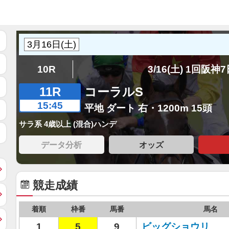
10R
3/16(土) 1回阪神
11R
コーラルS
15:45
平地 ダート 右・1200m 15頭
サラ系 4歳以上 (混合)ハンデ
データ分析
オッズ
競走成績
着順
枠番
馬番
馬名
1
5
9
ビッグショウリ