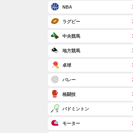
NBA
ラグビー
中央競馬
地方競馬
卓球
バレー
格闘技
バドミントン
モーター