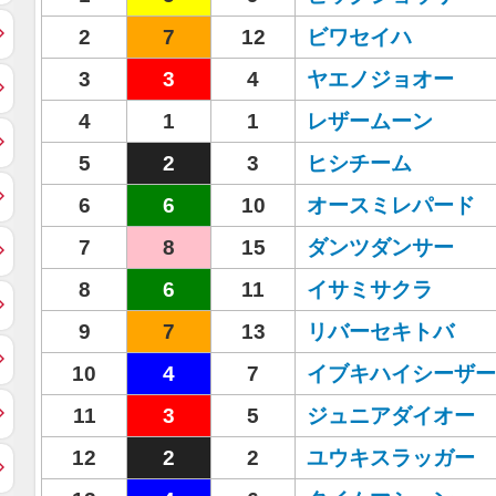
2
7
12
ビワセイハ
3
3
4
ヤエノジョオー
4
1
1
レザームーン
5
2
3
ヒシチーム
6
6
10
オースミレパード
7
8
15
ダンツダンサー
8
6
11
イサミサクラ
9
7
13
リバーセキトバ
10
4
7
イブキハイシーザー
11
3
5
ジュニアダイオー
12
2
2
ユウキスラッガー