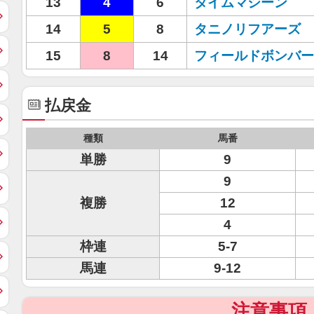
13
4
6
タイムマシーン
14
5
8
タニノリフアーズ
15
8
14
フィールドボンバー
払戻金
種類
馬番
単勝
9
9
複勝
12
4
枠連
5-7
馬連
9-12
注意事項