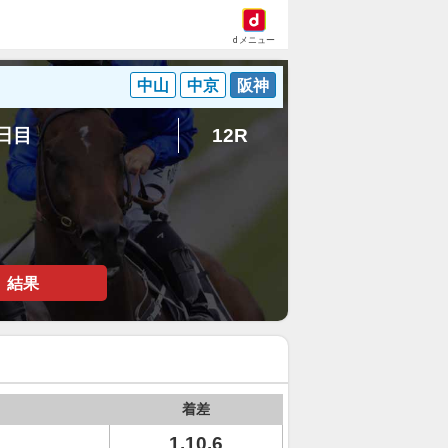
dメニュー
中山
中京
阪神
7日目
12R
結果
着差
1.10.6