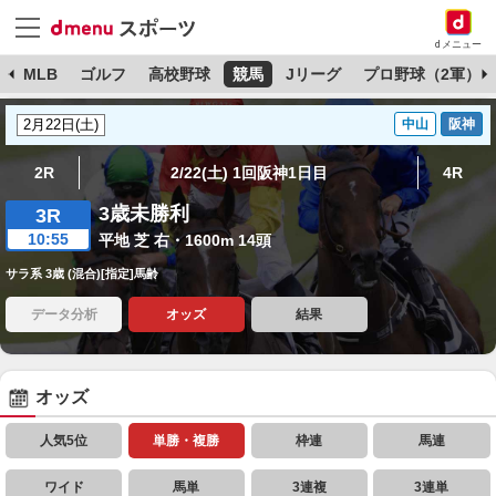
dメニュー
球
MLB
ゴルフ
高校野球
競馬
Jリーグ
プロ野球（2軍）
中山
阪神
2R
2/22(土) 1回阪神1日目
4R
3歳未勝利
3R
10:55
平地 芝 右・1600m 14頭
サラ系 3歳 (混合)[指定]馬齢
データ分析
オッズ
結果
オッズ
人気5位
単勝・複勝
枠連
馬連
ワイド
馬単
3連複
3連単