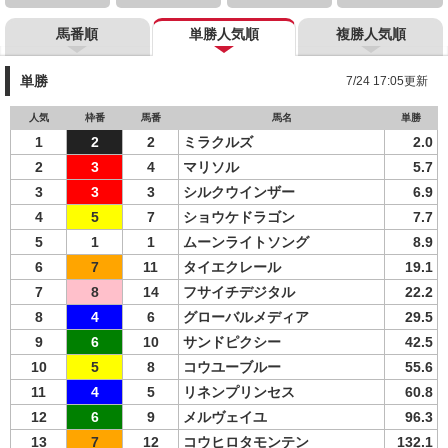
馬番順
単勝人気順
複勝人気順
単勝
7/24 17:05更新
人気
枠番
馬番
馬名
単勝
1
2
2
ミラクルズ
2.0
2
3
4
マリソル
5.7
3
3
3
シルクウインザー
6.9
4
5
7
ショウケドラゴン
7.7
5
1
1
ムーンライトソング
8.9
6
7
11
タイエクレール
19.1
7
8
14
フサイチデジタル
22.2
8
4
6
グローバルメディア
29.5
9
6
10
サンドピクシー
42.5
10
5
8
コウユーブルー
55.6
11
4
5
リネンプリンセス
60.8
12
6
9
メルヴェイユ
96.3
13
7
12
コウヒロタモンテン
132.1