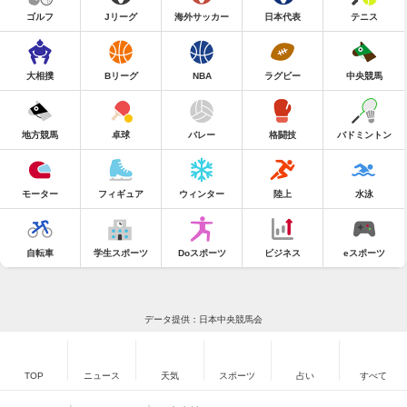
ゴルフ
Jリーグ
海外サッカー
日本代表
テニス
大相撲
Bリーグ
NBA
ラグビー
中央競馬
地方競馬
卓球
バレー
格闘技
バドミントン
モーター
フィギュア
ウィンター
陸上
水泳
自転車
学生スポーツ
Doスポーツ
ビジネス
eスポーツ
データ提供：日本中央競馬会
TOP
ニュース
天気
スポーツ
占い
すべて