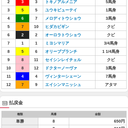
2
3
3
トキノアルメニア
5馬身
3
5
5
ユウキビューテイ
1馬身
4
6
7
メロディトウショウ
3馬身
5
7
10
ヒダカビギン
クビ
6
2
2
オーロラトウショウ
クビ
7
1
1
ミヨシマリア
3/4馬身
8
5
6
オリーブブランチ
1 1/4馬身
9
8
11
セイシンレイチェル
クビ
10
8
12
ドクターノーヴァ
3馬身
11
4
4
ヴィンターシェーン
7馬身
12
7
9
エイシンマニッシュ
アタマ
払戻金
種類
馬番
金額
単勝
8
650円