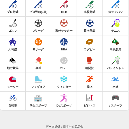
プロ野球
プロ野球(2軍)
MLB
高校野球
侍ジャパン
ゴルフ
Jリーグ
海外サッカー
日本代表
テニス
大相撲
Bリーグ
NBA
ラグビー
中央競馬
地方競馬
卓球
バレー
格闘技
バドミントン
モーター
フィギュア
ウィンター
陸上
水泳
自転車
学生スポーツ
Doスポーツ
ビジネス
eスポーツ
データ提供：日本中央競馬会