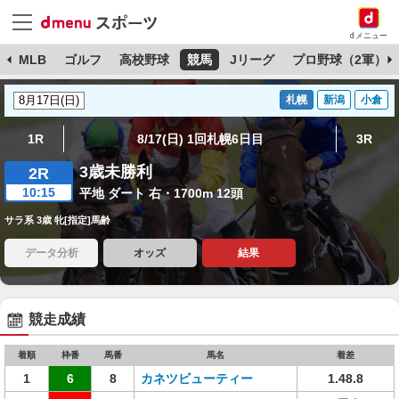
dメニュー
球
MLB
ゴルフ
高校野球
競馬
Jリーグ
プロ野球（2軍）
札幌
新潟
小倉
1R
8/17(日) 1回札幌6日目
3R
3歳未勝利
2R
10:15
平地 ダート 右・1700m 12頭
サラ系 3歳 牝[指定]馬齢
データ分析
オッズ
結果
競走成績
着順
枠番
馬番
馬名
着差
1
6
8
カネツビューティー
1.48.8