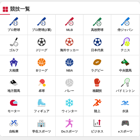
競技一覧
プロ野球
プロ野球(2軍)
MLB
高校野球
侍ジャパン
ゴルフ
Jリーグ
海外サッカー
日本代表
テニス
大相撲
Bリーグ
NBA
ラグビー
中央競馬
地方競馬
卓球
バレー
格闘技
バドミントン
モーター
フィギュア
ウィンター
陸上
水泳
自転車
学生スポーツ
Doスポーツ
ビジネス
eスポーツ