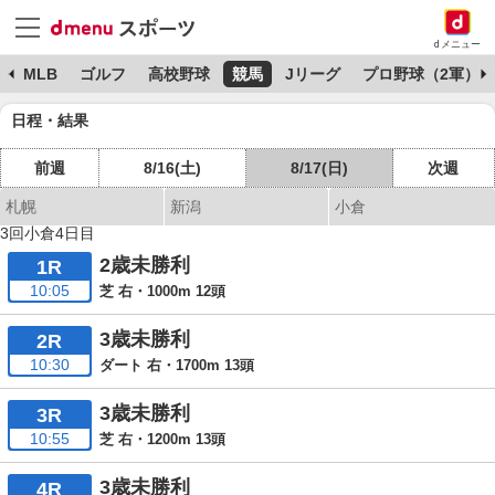
dメニュー
球
MLB
ゴルフ
高校野球
競馬
Jリーグ
プロ野球（2軍）
日程・結果
前週
8/16(土)
8/17(日)
次週
札幌
新潟
小倉
3回小倉4日目
2歳未勝利
1R
10:05
芝 右・1000m 12頭
3歳未勝利
2R
10:30
ダート 右・1700m 13頭
3歳未勝利
3R
10:55
芝 右・1200m 13頭
3歳未勝利
4R