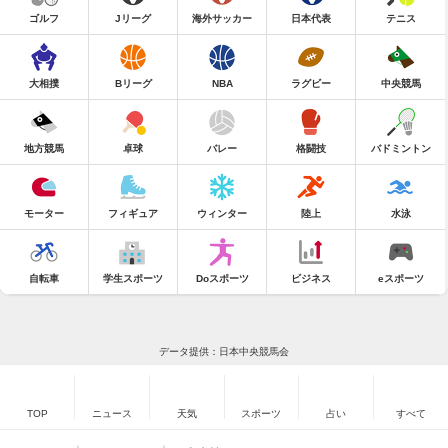
ゴルフ
Jリーグ
海外サッカー
日本代表
テニス
大相撲
Bリーグ
NBA
ラグビー
中央競馬
地方競馬
卓球
バレー
格闘技
バドミントン
モーター
フィギュア
ウィンター
陸上
水泳
自転車
学生スポーツ
Doスポーツ
ビジネス
eスポーツ
データ提供：日本中央競馬会
TOP
ニュース
天気
スポーツ
占い
すべて