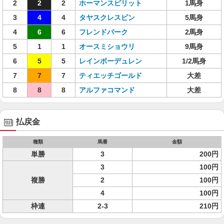
2
2
2
ホーマンスピリット
1馬身
3
4
4
タヤスクレスピン
5馬身
4
6
6
フレンドパーク
2馬身
5
1
1
オースミショウリ
9馬身
6
5
5
レインボーデュレン
1/2馬身
7
7
7
ティエッチゴールド
大差
8
8
8
アルファコマンド
大差
払戻金
種類
馬番
金額
単勝
3
200円
3
100円
複勝
2
100円
4
100円
枠連
2-3
210円