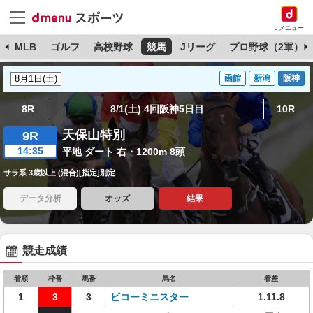
dメニュー
球
MLB
ゴルフ
高校野球
競馬
Jリーグ
プロ野球（2軍）
函館
新潟
阪神
8R
8/1(土) 4回阪神5日目
10R
天保山特別
9R
14:35
平地 ダート 右・1200m 8頭
サラ系 3歳以上 (混合)[指定]別定
データ分析
オッズ
結果
競走成績
着順
枠番
馬番
馬名
着差
1
3
3
ビコーミニスター
1.11.8