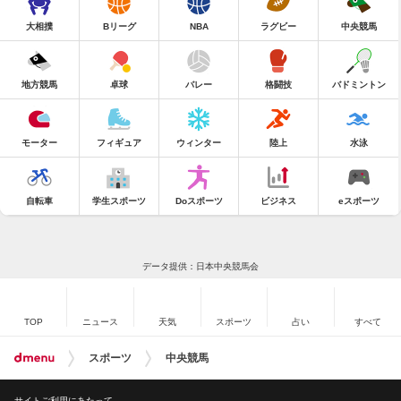
大相撲
Bリーグ
NBA
ラグビー
中央競馬
地方競馬
卓球
バレー
格闘技
バドミントン
モーター
フィギュア
ウィンター
陸上
水泳
自転車
学生スポーツ
Doスポーツ
ビジネス
eスポーツ
データ提供：日本中央競馬会
TOP
ニュース
天気
スポーツ
占い
すべて
スポーツ
中央競馬
サイトご利用にあたって