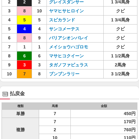
2
2
2
グレイスダンサー
1 3/4馬身
3
8
10
ヤマヒサヒロイン
クビ
4
5
5
スピカランド
1 3/4馬身
5
4
4
サンコメーテス
クビ
6
8
9
バリアシオンバレイ
クビ
7
1
1
メイショウハゴロモ
クビ
8
6
6
マサヒコクイーン
1 1/2馬身
9
3
3
タガノファビュラス
2馬身
10
7
8
ブンブンラリー
3 1/2馬身
払戻金
種類
馬番
金額
単勝
7
450円
7
170円
複勝
2
760円
10
110円