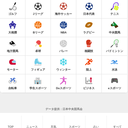
ゴルフ
Jリーグ
海外サッカー
日本代表
テニス
大相撲
Bリーグ
NBA
ラグビー
中央競馬
地方競馬
卓球
バレー
格闘技
バドミントン
モーター
フィギュア
ウィンター
陸上
水泳
自転車
学生スポーツ
Doスポーツ
ビジネス
eスポーツ
データ提供：日本中央競馬会
TOP
ニュース
天気
スポーツ
占い
すべて