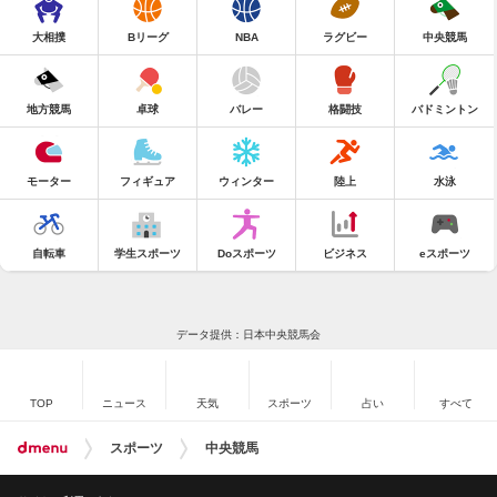
大相撲
Bリーグ
NBA
ラグビー
中央競馬
地方競馬
卓球
バレー
格闘技
バドミントン
モーター
フィギュア
ウィンター
陸上
水泳
自転車
学生スポーツ
Doスポーツ
ビジネス
eスポーツ
データ提供：日本中央競馬会
TOP
ニュース
天気
スポーツ
占い
すべて
スポーツ
中央競馬