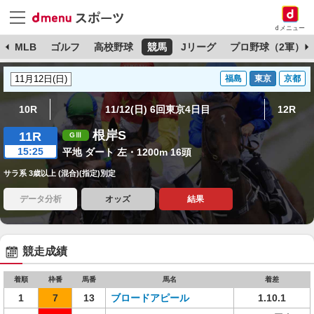
dメニュー
球
MLB
ゴルフ
高校野球
競馬
Jリーグ
プロ野球（2軍）
福島
東京
京都
10R
11/12(日) 6回東京4日目
12R
根岸S
11R
15:25
平地 ダート 左・1200m 16頭
サラ系 3歳以上 (混合)(指定)別定
データ分析
オッズ
結果
競走成績
着順
枠番
馬番
馬名
着差
1
7
13
ブロードアピール
1.10.1