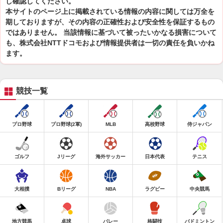
し確認してください。
本サイトのページ上に掲載されている情報の内容に関しては万全を
期しておりますが、その内容の正確性および安全性を保証するもの
ではありません。 当該情報に基づいて被ったいかなる損害について
も、株式会社NTTドコモおよび情報提供者は一切の責任を負いかね
ます。
競技一覧
プロ野球
プロ野球(2軍)
MLB
高校野球
侍ジャパン
ゴルフ
Jリーグ
海外サッカー
日本代表
テニス
大相撲
Bリーグ
NBA
ラグビー
中央競馬
地方競馬
卓球
バレー
格闘技
バドミントン