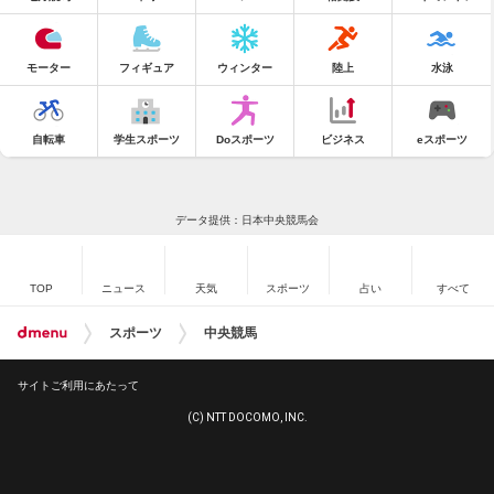
モーター
フィギュア
ウィンター
陸上
水泳
自転車
学生スポーツ
Doスポーツ
ビジネス
eスポーツ
データ提供：日本中央競馬会
TOP
ニュース
天気
スポーツ
占い
すべて
スポーツ
中央競馬
サイトご利用にあたって
(C) NTT DOCOMO, INC.