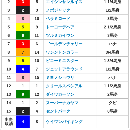
2
3
5
エイシンサンルイス
1 1/4馬身
3
2
3
ノボジャック
1/2馬身
4
8
16
ベラミロード
3馬身
5
5
9
トーヨーデヘア
2 1/2馬身
6
6
11
ツルミカイウン
3馬身
7
3
6
ゴールデンチェリー
ハナ
8
7
14
ワシントンカラー
3/4馬身
9
5
10
ビコーミニスター
1 3/4馬身
10
4
7
ジェットアラウンド
1/2馬身
11
8
15
ミヨノショウリ
ハナ
12
1
1
クリールスペシアル
1 1/2馬身
13
6
12
ダイワカーソン
2馬身
14
1
2
スーパーナカヤマ
クビ
15
2
4
セントパーク
8馬身
出走
4
8
ケイワンバイキング
取消