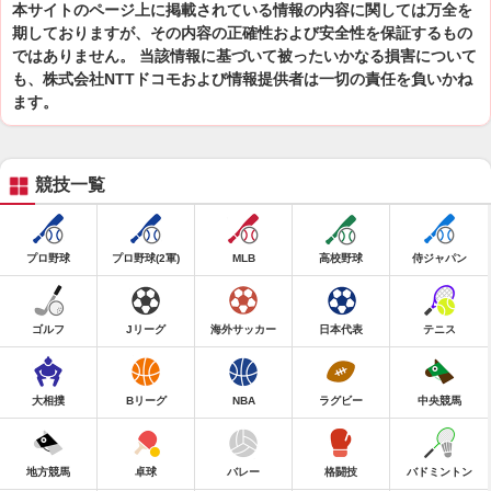
本サイトのページ上に掲載されている情報の内容に関しては万全を
期しておりますが、その内容の正確性および安全性を保証するもの
ではありません。 当該情報に基づいて被ったいかなる損害について
も、株式会社NTTドコモおよび情報提供者は一切の責任を負いかね
ます。
競技一覧
プロ野球
プロ野球(2軍)
MLB
高校野球
侍ジャパン
ゴルフ
Jリーグ
海外サッカー
日本代表
テニス
大相撲
Bリーグ
NBA
ラグビー
中央競馬
地方競馬
卓球
バレー
格闘技
バドミントン