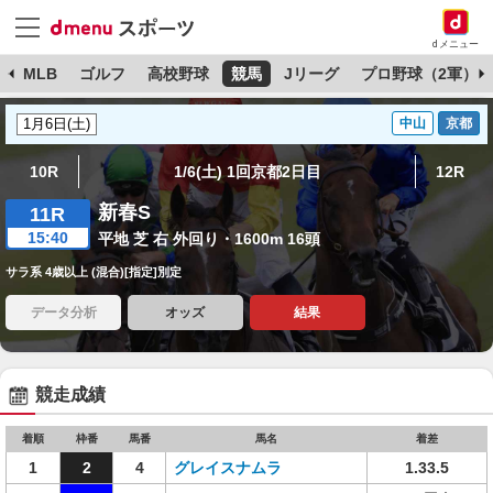
dメニュー
球
MLB
ゴルフ
高校野球
競馬
Jリーグ
プロ野球（2軍）
中山
京都
10R
1/6(土) 1回京都2日目
12R
新春S
11R
15:40
平地 芝 右 外回り・1600m 16頭
サラ系 4歳以上 (混合)[指定]別定
データ分析
オッズ
結果
競走成績
着順
枠番
馬番
馬名
着差
1
2
4
グレイスナムラ
1.33.5