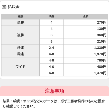
払戻金
種類
馬番
金額
単勝
4
270円
4
130円
複勝
8
360円
6
210円
枠連
2-4
1,330円
馬連
4-8
1,970円
4-8
780円
ワイド
4-6
480円
6-8
1,470円
注意事項
結果・成績・オッズなどのデータは、必ず主催者発行のものと照合
し確認してください。