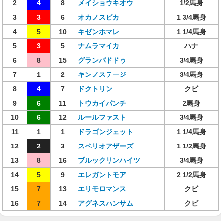
2
4
8
メイショウキオウ
1/2馬身
3
3
6
オカノスピカ
1 3/4馬身
4
5
10
キゼンホマレ
1 1/4馬身
5
3
5
ナムラマイカ
ハナ
6
8
15
グランパドドゥ
3/4馬身
7
1
2
キンノステージ
3/4馬身
8
4
7
ドクトリン
クビ
9
6
11
トウカイパンチ
2馬身
10
6
12
ルールファスト
3/4馬身
11
1
1
ドラゴンジェット
1 1/4馬身
12
2
3
スペリオアザーズ
1 1/2馬身
13
8
16
ブルックリンハイツ
3/4馬身
14
5
9
エレガントモア
2 1/2馬身
15
7
13
エリモロマンス
クビ
16
7
14
アグネスハンサム
クビ