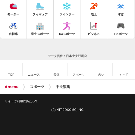
モーター
フィギュア
ウィンター
陸上
水泳
自転車
学生スポーツ
Doスポーツ
ビジネス
eスポーツ
データ提供：日本中央競馬会
TOP
ニュース
天気
スポーツ
占い
すべて
スポーツ
中央競馬
サイトご利用にあたって
(C) NTT DOCOMO, INC.