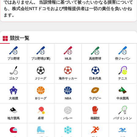
ではありません。 当該情報に基づいて被ったいかなる損害について
も、株式会社NTTドコモおよび情報提供者は一切の責任を負いかね
ます。
競技一覧
プロ野球
プロ野球(2軍)
MLB
高校野球
侍ジャパン
ゴルフ
Jリーグ
海外サッカー
日本代表
テニス
大相撲
Bリーグ
NBA
ラグビー
中央競馬
地方競馬
卓球
バレー
格闘技
バドミントン