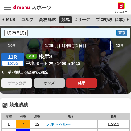
dメニュー
球
MLB
ゴルフ
高校野球
競馬
Jリーグ
プロ野球（2軍）
東京
10R
1/29(月) 1回東京1日目
12R
根岸S
11R
15:35
平地 ダート 左・1400m 14頭
サラ系 4歳以上 (混合)(指定)別定
データ分析
オッズ
結果
競走成績
着順
枠番
馬番
馬名
着差
1
7
12
ノボトゥルー
1.22.1