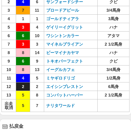
2
4
6
サンフォードシチー
クビ
3
7
11
ブロードアピール
3/4馬身
4
1
1
ゴールドティアラ
3馬身
5
3
4
ゲイリーイグリット
ハナ
6
6
10
ワシントンカラー
アタマ
7
3
3
マイネルブライアン
2 1/2馬身
8
8
14
ビーマイナカヤマ
ハナ
9
6
9
トキオパーフェクト
クビ
10
8
13
イーグルカフェ
3/4馬身
11
4
5
ミヤギロドリゴ
1/2馬身
12
2
2
エイシンプレストン
6馬身
13
5
8
コンバットハーバー
2 1/2馬身
出走
5
7
ナリタワールド
取消
払戻金