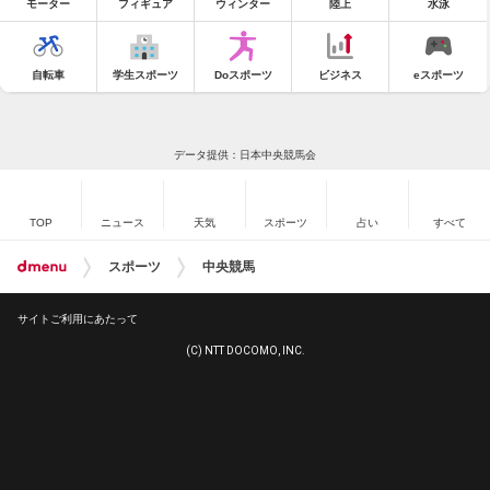
モーター
フィギュア
ウィンター
陸上
水泳
自転車
学生スポーツ
Doスポーツ
ビジネス
eスポーツ
データ提供：日本中央競馬会
TOP
ニュース
天気
スポーツ
占い
すべて
スポーツ
中央競馬
サイトご利用にあたって
(C) NTT DOCOMO, INC.