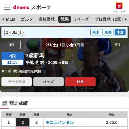
dメニュー
球
MLB
ゴルフ
高校野球
競馬
Jリーグ
プロ野球（2軍）
東京
京都
小倉
3R
2/3(土) 1回小倉3日目
5R
3歳新馬
4R
11:15
平地 芝 右・2000m 9頭
サラ系 3歳 (混合)[指定]馬齢
データ分析
オッズ
結果
競走成績
着順
枠番
馬番
馬名
着差
1
2
2
モニュメンタル
2.05.0