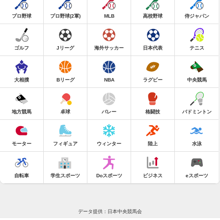
プロ野球
プロ野球(2軍)
MLB
高校野球
侍ジャパン
ゴルフ
Jリーグ
海外サッカー
日本代表
テニス
大相撲
Bリーグ
NBA
ラグビー
中央競馬
地方競馬
卓球
バレー
格闘技
バドミントン
モーター
フィギュア
ウィンター
陸上
水泳
自転車
学生スポーツ
Doスポーツ
ビジネス
eスポーツ
データ提供：日本中央競馬会