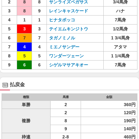
2
8
8
サンライズペガサス
3/4馬身
3
8
9
レインキャスケード
ハナ
4
1
1
ヒナタボッコ
7馬身
5
3
3
テイエムキンジトウ
1/2馬身
6
7
7
タガノミノル
1 3/4馬身
7
4
4
ミエノサンデー
アタマ
8
5
5
ワンダーツェーン
1 1/4馬身
9
6
6
シゲルマサアキオー
7馬身
払戻金
種類
馬番
金額
単勝
2
360円
2
120円
複勝
8
190円
9
140円
枠連
2-8
460円