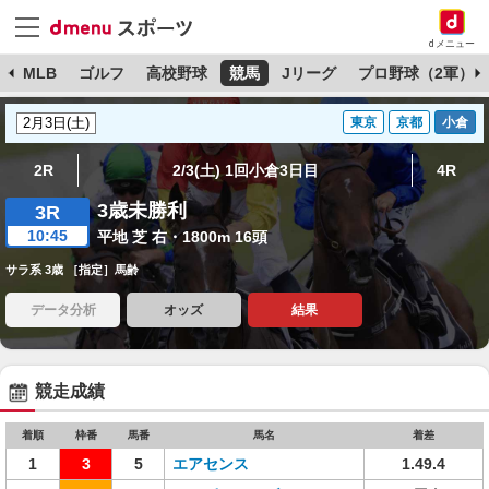
dメニュー
球
MLB
ゴルフ
高校野球
競馬
Jリーグ
プロ野球（2軍）
東京
京都
小倉
2R
2/3(土) 1回小倉3日目
4R
3歳未勝利
3R
10:45
平地 芝 右・1800m 16頭
サラ系 3歳 ［指定］馬齢
データ分析
オッズ
結果
競走成績
着順
枠番
馬番
馬名
着差
1
3
5
エアセンス
1.49.4