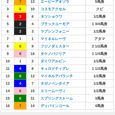
2
7
13
エーピーアオゾラ
5馬身
3
5
10
コスモアクセル
クビ
4
3
6
タツショウワ
1/2馬身
5
2
4
ブラックユーモア
1 3/4馬身
6
2
3
ラブシンフォニー
1/2馬身
7
1
1
マイネルレーヴ
アタマ
8
5
9
フジノダミスター
2 1/2馬身
9
8
16
タケノバジリア
1 1/4馬身
10
1
2
ダイワアルビン
1/2馬身
11
4
8
キュロドティグレ
1 1/2馬身
12
6
12
マイネルアバランチ
1/2馬身
13
4
7
タガノペンタイア
1/2馬身
14
8
15
スリームーヴィ
1/2馬身
15
6
11
スプリングストーム
3馬身
16
7
14
ディバインコール
4馬身