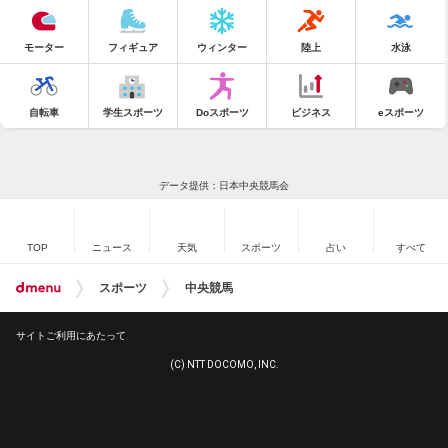
モーター
フィギュア
ウィンター
陸上
水泳
自転車
学生スポーツ
Doスポーツ
ビジネス
eスポーツ
データ提供：日本中央競馬会
TOP
ニュース
天気
スポーツ
占い
すべて
スポーツ
中央競馬
サイトご利用にあたって
(C) NTT DOCOMO, INC.