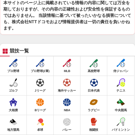
本サイトのページ上に掲載されている情報の内容に関しては万全を
期しておりますが、その内容の正確性および安全性を保証するもの
ではありません。 当該情報に基づいて被ったいかなる損害について
も、株式会社NTTドコモおよび情報提供者は一切の責任を負いかね
ます。
競技一覧
プロ野球
プロ野球(2軍)
MLB
高校野球
侍ジャパン
ゴルフ
Jリーグ
海外サッカー
日本代表
テニス
大相撲
Bリーグ
NBA
ラグビー
中央競馬
地方競馬
卓球
バレー
格闘技
バドミントン