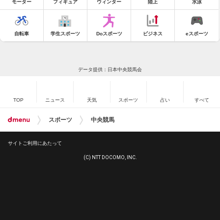
モーター
フィギュア
ウィンター
陸上
水泳
自転車
学生スポーツ
Doスポーツ
ビジネス
eスポーツ
データ提供：日本中央競馬会
TOP
ニュース
天気
スポーツ
占い
すべて
スポーツ
中央競馬
サイトご利用にあたって
(C) NTT DOCOMO, INC.