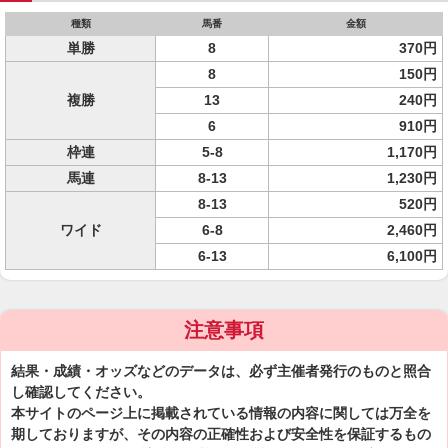
種類
馬番
金額
単勝
8
370円
8
150円
複勝
13
240円
6
910円
枠連
5-8
1,170円
馬連
8-13
1,230円
8-13
520円
ワイド
6-8
2,460円
6-13
6,100円
注意事項
結果・成績・オッズなどのデータは、必ず主催者発行のものと照合
し確認してください。
本サイトのページ上に掲載されている情報の内容に関しては万全を
期しておりますが、その内容の正確性および安全性を保証するもの