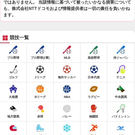
ではありません。 当該情報に基づいて被ったいかなる損害について
も、株式会社NTTドコモおよび情報提供者は一切の責任を負いかね
ます。
競技一覧
プロ野球
プロ野球(2軍)
MLB
高校野球
侍ジャパン
ゴルフ
Jリーグ
海外サッカー
日本代表
テニス
大相撲
Bリーグ
NBA
ラグビー
中央競馬
地方競馬
卓球
バレー
格闘技
バドミントン