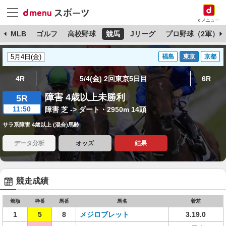
dメニュー
球
MLB
ゴルフ
高校野球
競馬
Jリーグ
プロ野球（2軍）
福島
東京
京都
4R
5/4(金) 2回東京5日目
6R
障害 4歳以上未勝利
5R
11:50
障害 芝 -> ダート・2950m 14頭
サラ系障害 4歳以上 (混合)馬齢
データ分析
オッズ
結果
競走成績
着順
枠番
馬番
馬名
着差
1
5
8
メジロブレット
3.19.0