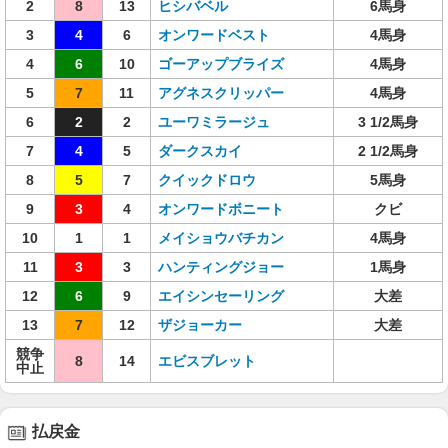
2
8
13
ヒシバベル
6馬身
3
4
6
オンワードベスト
4馬身
4
6
10
ゴーアップブライズ
4馬身
5
7
11
アグネスクリッパー
4馬身
6
2
2
ユーワミラージュ
3 1/2馬身
7
4
5
ダークスカイ
2 1/2馬身
8
5
7
クイックドロウ
5馬身
9
3
4
オンワードボニート
クビ
10
1
1
メイショウバチカン
4馬身
11
3
3
ハンティングジョー
1馬身
12
6
9
エイシンセーリング
大差
13
7
12
ザジョーカー
大差
競争
8
14
エビスブレット
中止
払戻金