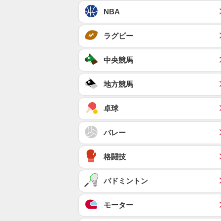
NBA
ラグビー
中央競馬
地方競馬
卓球
バレー
格闘技
バドミントン
モーター