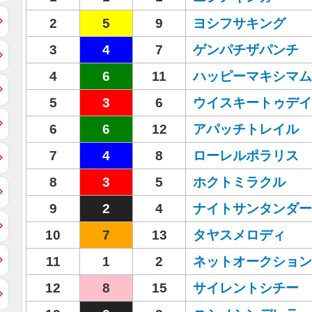
2
5
9
ヨシフサキング
3
4
7
ゲンパチザパンチ
4
6
11
ハッピーマキシマム
5
3
6
ウイスキートゥデイ
6
6
12
アパッチトレイル
7
4
8
ローレルポラリス
8
3
5
ホクトミラクル
9
2
4
ナイトサンタンダー
10
7
13
タヤスメロディ
11
1
2
ネットオークション
12
8
15
サイレントシチー