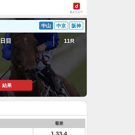
dメニュー
中山
中京
阪神
6日目
11R
結果
着差
1.33.4