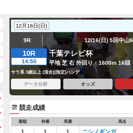
9R
12/16(日) 5回中山
10R
千葉テレビ杯
14:50
平地 芝 右 外回り・1600m 16頭
サラ系 3歳以上 (混合)[指定]ハンデ
データ分析
オッズ
競走成績
着順
枠番
馬番
馬名
1
1
1
ニシノギンガ