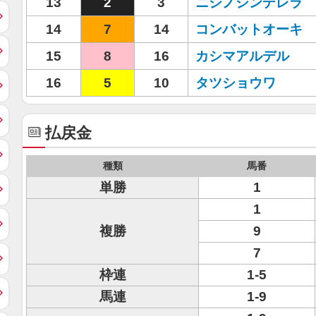
13
2
3
ニシノシンデレラ
14
7
14
コンバットオーキ
15
8
16
カシマアルデル
16
5
10
タツショウワ
払戻金
種類
馬番
単勝
1
1
複勝
9
7
枠連
1-5
馬連
1-9