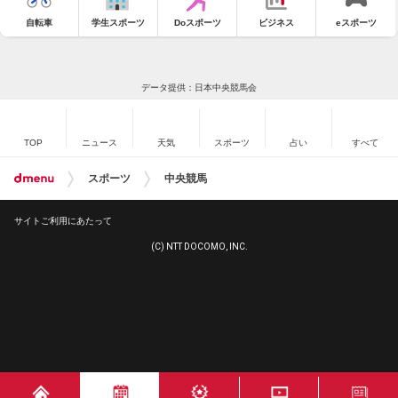
自転車
学生スポーツ
Doスポーツ
ビジネス
eスポーツ
データ提供：日本中央競馬会
TOP
ニュース
天気
スポーツ
占い
すべて
スポーツ
中央競馬
サイトご利用にあたって
(C) NTT DOCOMO, INC.