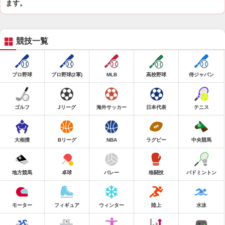
ます。
競技一覧
プロ野球
プロ野球(2軍)
MLB
高校野球
侍ジャパン
ゴルフ
Jリーグ
海外サッカー
日本代表
テニス
大相撲
Bリーグ
NBA
ラグビー
中央競馬
地方競馬
卓球
バレー
格闘技
バドミントン
モーター
フィギュア
ウィンター
陸上
水泳