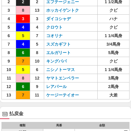
2
2
2
エフテージェニー
1 1/2馬身
3
8
13
ホッカイゲントク
クビ
4
3
3
ダイコシャデ
ハナ
5
4
4
クロウト
クビ
6
5
7
コオリナ
1 1/4馬身
7
4
5
スズカギフト
3/4馬身
8
6
8
エルガリート
5馬身
9
7
10
キングパパ
クビ
10
5
6
ニシノトーマス
1 1/4馬身
11
8
12
ヤマトエンペラー
3馬身
12
6
9
レアパール
2馬身
13
7
11
ケージーテイオー
大差
払戻金
種類
馬番
金額