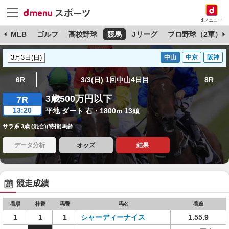
dメニュー
球
MLB
ゴルフ
高校野球
競馬
Jリーグ
プロ野球（2軍）
中山
中京
阪神
6R
3/3(日) 1回中山4日目
8R
3歳500万円以下
7R
13:20
平地 ダート 右・1800m 13頭
サラ系 3歳 (混合)(特指)馬齢
データ分析
オッズ
結果
競走成績
着順
枠番
馬番
馬名
着差
1
1
1
シャーディーナイス
1.55.9