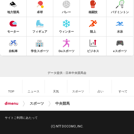
地方競馬
卓球
バレー
格闘技
バドミントン
モーター
フィギュア
ウィンター
陸上
水泳
自転車
学生スポーツ
Doスポーツ
ビジネス
eスポーツ
データ提供：日本中央競馬会
TOP
ニュース
天気
スポーツ
占い
すべて
スポーツ
中央競馬
サイトご利用にあたって
(C) NTT DOCOMO, INC.