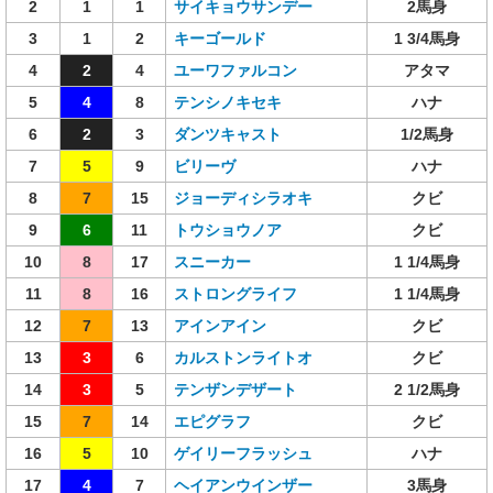
2
1
1
サイキョウサンデー
2馬身
3
1
2
キーゴールド
1 3/4馬身
4
2
4
ユーワファルコン
アタマ
5
4
8
テンシノキセキ
ハナ
6
2
3
ダンツキャスト
1/2馬身
7
5
9
ビリーヴ
ハナ
8
7
15
ジョーディシラオキ
クビ
9
6
11
トウショウノア
クビ
10
8
17
スニーカー
1 1/4馬身
11
8
16
ストロングライフ
1 1/4馬身
12
7
13
アインアイン
クビ
13
3
6
カルストンライトオ
クビ
14
3
5
テンザンデザート
2 1/2馬身
15
7
14
エピグラフ
クビ
16
5
10
ゲイリーフラッシュ
ハナ
17
4
7
ヘイアンウインザー
3馬身