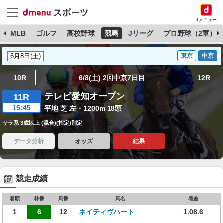
dメニュー
球
MLB
ゴルフ
高校野球
競馬
Jリーグ
プロ野球（2軍）
東京
中京
10R
6/8(土) 2回中京7日目
12R
テレビ愛知オープン
11R
15:45
平地 芝 左・1200m 18頭
サラ系 3歳以上 (混合)(指定)別定
データ分析
オッズ
結果
競走成績
着順
枠番
馬番
馬名
着差
1
6
12
ネイティヴハート
1.08.6