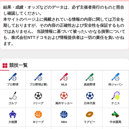
結果・成績・オッズなどのデータは、必ず主催者発行のものと照合
し確認してください。
本サイトのページ上に掲載されている情報の内容に関しては万全を
期しておりますが、その内容の正確性および安全性を保証するもの
ではありません。 当該情報に基づいて被ったいかなる損害について
も、株式会社NTTドコモおよび情報提供者は一切の責任を負いかね
ます。
競技一覧
プロ野球
プロ野球(2軍)
MLB
高校野球
侍ジャパン
ゴルフ
Jリーグ
海外サッカー
日本代表
テニス
大相撲
Bリーグ
NBA
ラグビー
中央競馬