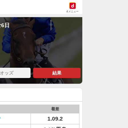
dメニュー
倉6日
オッズ
結果
着差
ウ
1.09.2