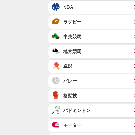
NBA
ラグビー
中央競馬
地方競馬
卓球
バレー
格闘技
バドミントン
モーター