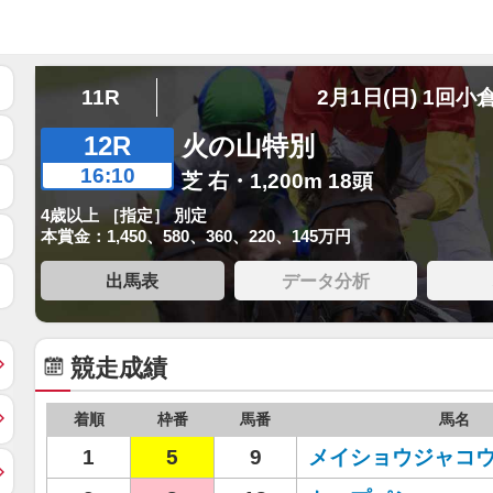
11R
2月1日(日) 1回小
12R
火の山特別
16:10
芝 右・1,200m 18頭
4歳以上 ［指定］ 別定
本賞金：1,450、580、360、220、145万円
出馬表
データ分析
競走成績
着順
枠番
馬番
馬名
1
5
9
メイショウジャコ