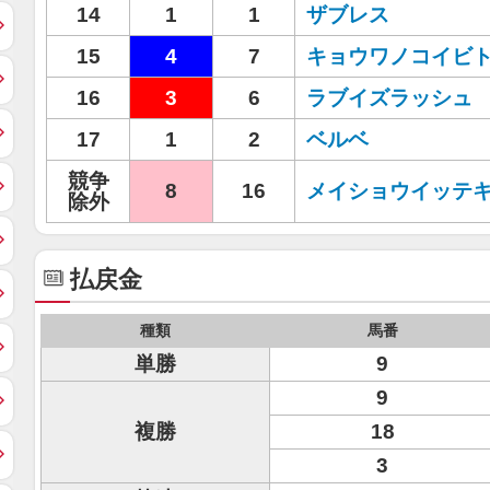
14
1
1
ザブレス
15
4
7
キョウワノコイビ
16
3
6
ラブイズラッシュ
17
1
2
ベルベ
競争
8
16
メイショウイッテ
除外
払戻金
種類
馬番
単勝
9
9
複勝
18
3