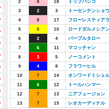
2
8
18
トップパシコ
3
2
3
トーセンテンショ
4
8
17
フローレスティア
5
5
10
ロードダルメシア
6
2
4
パープルタロー
7
6
11
マコッチャン
8
3
5
ノーコメント
9
4
8
フラワーヒル
10
7
14
オンワードミシェ
11
6
12
トールハンマー
12
7
13
ニアフュージョン
13
7
15
レオカーディナル