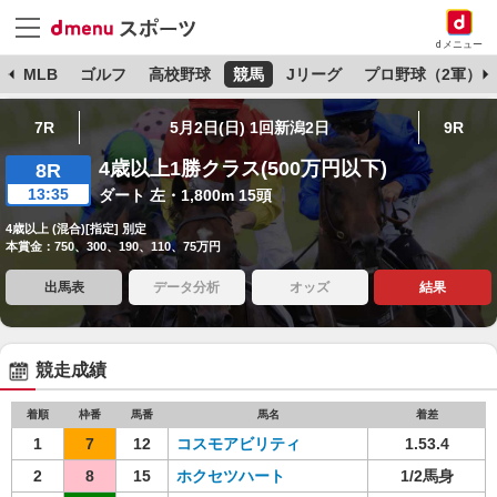
dメニュー
球
MLB
ゴルフ
高校野球
競馬
Jリーグ
プロ野球（2軍）
7R
5月2日(日) 1回新潟2日
9R
4歳以上1勝クラス(500万円以下)
8R
13:35
ダート 左・1,800m 15頭
4歳以上 (混合)[指定] 別定
本賞金：750、300、190、110、75万円
出馬表
データ分析
オッズ
結果
競走成績
着順
枠番
馬番
馬名
着差
1
7
12
コスモアビリティ
1.53.4
2
8
15
ホクセツハート
1/2馬身