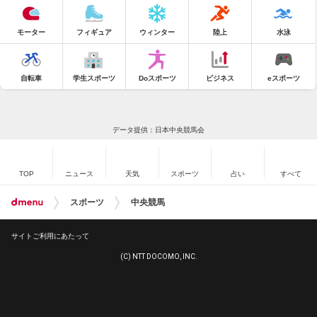
モーター
フィギュア
ウィンター
陸上
水泳
自転車
学生スポーツ
Doスポーツ
ビジネス
eスポーツ
データ提供：日本中央競馬会
TOP
ニュース
天気
スポーツ
占い
すべて
スポーツ
中央競馬
サイトご利用にあたって
(C) NTT DOCOMO, INC.