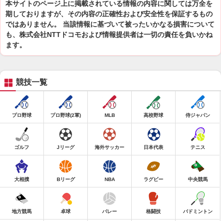
本サイトのページ上に掲載されている情報の内容に関しては万全を
期しておりますが、その内容の正確性および安全性を保証するもの
ではありません。 当該情報に基づいて被ったいかなる損害について
も、株式会社NTTドコモおよび情報提供者は一切の責任を負いかね
ます。
競技一覧
プロ野球
プロ野球(2軍)
MLB
高校野球
侍ジャパン
ゴルフ
Jリーグ
海外サッカー
日本代表
テニス
大相撲
Bリーグ
NBA
ラグビー
中央競馬
地方競馬
卓球
バレー
格闘技
バドミントン