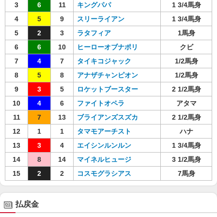
3
6
11
キングパパ
1 3/4馬身
4
5
9
スリーライアン
1 3/4馬身
5
2
3
ラタフィア
1馬身
6
6
10
ヒーローオブナポリ
クビ
7
4
7
タイキコジャック
1/2馬身
8
5
8
アナザチャンピオン
1/2馬身
9
3
5
ロケットブースター
2 1/2馬身
10
4
6
ファイトオペラ
アタマ
11
7
13
ブライアンズスズカ
2 1/2馬身
12
1
1
タマモアーチスト
ハナ
13
3
4
エイシンルンルン
1 3/4馬身
14
8
14
マイネルヒュージ
3 1/2馬身
15
2
2
コスモグラシアス
7馬身
払戻金