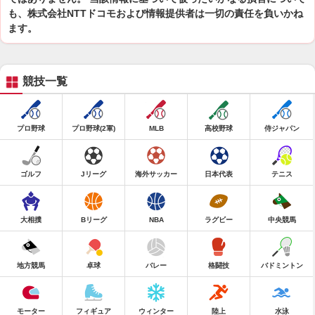
も、株式会社NTTドコモおよび情報提供者は一切の責任を負いかね
ます。
競技一覧
プロ野球
プロ野球(2軍)
MLB
高校野球
侍ジャパン
ゴルフ
Jリーグ
海外サッカー
日本代表
テニス
大相撲
Bリーグ
NBA
ラグビー
中央競馬
地方競馬
卓球
バレー
格闘技
バドミントン
モーター
フィギュア
ウィンター
陸上
水泳