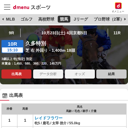
dメニュー
球
MLB
ゴルフ
高校野球
競馬
Jリーグ
プロ野球（2軍）
9R
10月23日(土) 4回京都5日
11R
久多特別
10R
15:10
芝 右 外回り・1,400m 18頭
3歳以上 牝[指定] 別定
本賞金：1,450、580、360、220、145万円
出馬表
データ分析
オッズ
結果
出馬表
馬名
枠番
馬番
馬齢 / 毛色 / 騎手 / 斤量
レイドフラワー
1
1
牝5 / 鹿毛 / 太宰 啓介 / 55.0kg