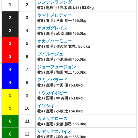
シンデレラソング
1
2
牝3 / 黒鹿毛 / 赤木 高太郎 / 53.0kg
ヤマトメロディー
2
3
牝6 / 青毛 / 角田 晃一 / 55.0kg
オメガグレイス
2
4
牝5 / 鹿毛 / 武 幸四郎 / 55.0kg
オカノハーモニー
3
5
牝4 / 栗毛 / 佐久間 寛志 / 55.0kg
ブイルージュ
3
6
牝5 / 鹿毛 / 小池 隆生 / 55.0kg
ジョーフュージョン
4
7
牝5 / 鹿毛 / 和田 竜二 / 55.0kg
フミノバラード
4
8
牝3 / 鹿毛 / 本田 優 / 53.0kg
トウカイポピー
5
9
牝3 / 栗毛 / 幸 英明 / 53.0kg
イソシギ
5
10
牝4 / 鹿毛 / 小牧 太 / 56.0kg
カメリアローズ
6
11
牝4 / 鹿毛 / 安藤 勝己 / 55.0kg
シアリアスバイオ
6
12
牝5 / 芦毛 / 福永 祐一 / 55.0kg