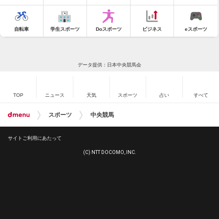
自転車
学生スポーツ
Doスポーツ
ビジネス
eスポーツ
データ提供：日本中央競馬会
TOP
ニュース
天気
スポーツ
占い
すべて
スポーツ
中央競馬
サイトご利用にあたって
(C) NTT DOCOMO, INC.