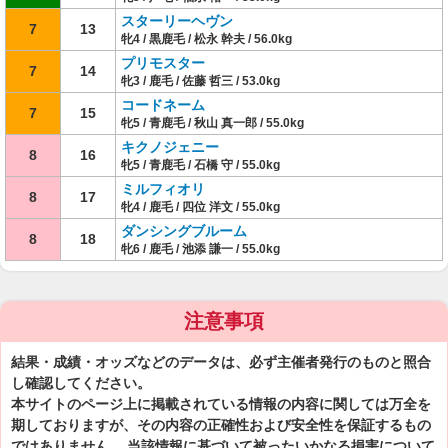
スターリーヘヴン
7
13
牝4 / 黒鹿毛 / 松永 幹夫 / 56.0kg
プリモスター
7
14
牝3 / 鹿毛 / 佐藤 哲三 / 53.0kg
コードネーム
7
15
牝5 / 青鹿毛 / 秋山 真一郎 / 55.0kg
キクノジェニー
8
16
牝5 / 青鹿毛 / 石橋 守 / 55.0kg
ミルフィオリ
8
17
牝4 / 鹿毛 / 四位 洋文 / 55.0kg
ダンシングブルーム
8
18
牝6 / 鹿毛 / 池添 謙一 / 55.0kg
注意事項
結果・成績・オッズなどのデータは、必ず主催者発行のものと照合
し確認してください。
本サイトのページ上に掲載されている情報の内容に関しては万全を
期しておりますが、その内容の正確性および安全性を保証するもの
ではありません。 当該情報に基づいて被ったいかなる損害について