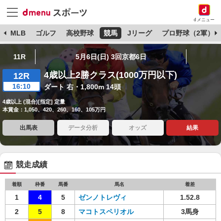
dメニュー
球
MLB
ゴルフ
高校野球
競馬
Jリーグ
プロ野球（2軍）
11R
5月6日(日) 3回京都6日
4歳以上2勝クラス(1000万円以下)
12R
16:10
ダート 右・1,800m 14頭
4歳以上 (混合)[指定] 定量
本賞金：1,050、420、260、160、105万円
出馬表
データ分析
オッズ
結果
競走成績
着順
枠番
馬番
馬名
着差
1
4
5
ゼンノトレヴィ
1.52.8
2
5
8
マコトスペリオル
3馬身