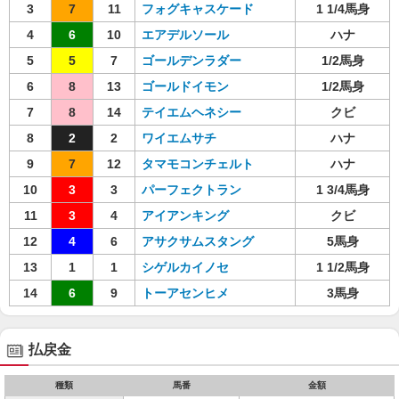
3
7
11
フォグキャスケード
1 1/4馬身
4
6
10
エアデルソール
ハナ
5
5
7
ゴールデンラダー
1/2馬身
6
8
13
ゴールドイモン
1/2馬身
7
8
14
テイエムヘネシー
クビ
8
2
2
ワイエムサチ
ハナ
9
7
12
タマモコンチェルト
ハナ
10
3
3
パーフェクトラン
1 3/4馬身
11
3
4
アイアンキング
クビ
12
4
6
アサクサムスタング
5馬身
13
1
1
シゲルカイノセ
1 1/2馬身
14
6
9
トーアセンヒメ
3馬身
払戻金
種類
馬番
金額