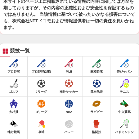
本サイトのページ上に掲載されている情報の内容に関しては万全を
期しておりますが、その内容の正確性および安全性を保証するもの
ではありません。 当該情報に基づいて被ったいかなる損害について
も、株式会社NTTドコモおよび情報提供者は一切の責任を負いかね
ます。
競技一覧
プロ野球
プロ野球(2軍)
MLB
高校野球
侍ジャパン
ゴルフ
Jリーグ
海外サッカー
日本代表
テニス
大相撲
Bリーグ
NBA
ラグビー
中央競馬
地方競馬
卓球
バレー
格闘技
バドミントン