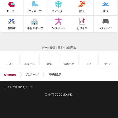
モーター
フィギュア
ウィンター
陸上
水泳
自転車
学生スポーツ
Doスポーツ
ビジネス
eスポーツ
データ提供：日本中央競馬会
TOP
ニュース
天気
スポーツ
占い
すべて
スポーツ
中央競馬
サイトご利用にあたって
(C) NTT DOCOMO, INC.