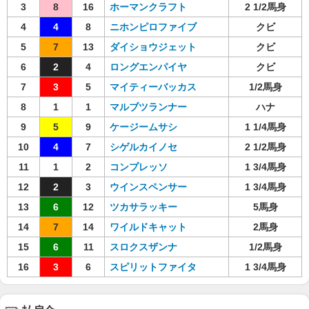
3
8
16
ホーマンクラフト
2 1/2馬身
4
4
8
ニホンピロファイブ
クビ
5
7
13
ダイショウジェット
クビ
6
2
4
ロングエンパイヤ
クビ
7
3
5
マイティーバッカス
1/2馬身
8
1
1
マルブツランナー
ハナ
9
5
9
ケージームサシ
1 1/4馬身
10
4
7
シゲルカイノセ
2 1/2馬身
11
1
2
コンプレッソ
1 3/4馬身
12
2
3
ウインスペンサー
1 3/4馬身
13
6
12
ツカサラッキー
5馬身
14
7
14
ワイルドキャット
2馬身
15
6
11
スロクスザンナ
1/2馬身
16
3
6
スピリットファイタ
1 3/4馬身