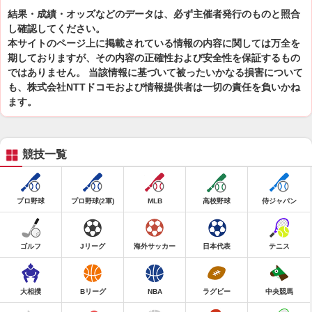
結果・成績・オッズなどのデータは、必ず主催者発行のものと照合
し確認してください。
本サイトのページ上に掲載されている情報の内容に関しては万全を
期しておりますが、その内容の正確性および安全性を保証するもの
ではありません。 当該情報に基づいて被ったいかなる損害について
も、株式会社NTTドコモおよび情報提供者は一切の責任を負いかね
ます。
競技一覧
プロ野球
プロ野球(2軍)
MLB
高校野球
侍ジャパン
ゴルフ
Jリーグ
海外サッカー
日本代表
テニス
大相撲
Bリーグ
NBA
ラグビー
中央競馬