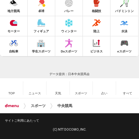
地方競馬
卓球
バレー
格闘技
バドミントン
モーター
フィギュア
ウィンター
陸上
水泳
自転車
学生スポーツ
Doスポーツ
ビジネス
eスポーツ
データ提供：日本中央競馬会
TOP
ニュース
天気
スポーツ
占い
すべて
スポーツ
中央競馬
サイトご利用にあたって
(C) NTT DOCOMO, INC.