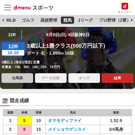
dメニュー
球
MLB
ゴルフ
高校野球
競馬
Jリーグ
プロ野球（2軍）
11R
9月9日(日) 4回阪神2日
3歳以上1勝クラス(500万円以下)
12R
16:20
ダート 右・1,800m 16頭
3歳以上 (混合)[指定] 定量
本賞金：740、300、190、110、74万円
出馬表
データ分析
オッズ
結果
競走成績
着順
枠番
馬番
馬名
着差
1
5
10
タマモディファイ
1.52.9
2
8
15
メイショウゲンスイ
3/4馬身