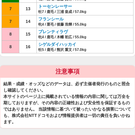
トーセンレーサー
7
13
牡7 / 鹿毛 / 三浦 皇成 / 57.0kg
フランシール
7
14
牝4 / 栗毛 / 後藤 浩輝 / 55.0kg
プレンティラヴ
8
15
牝4 / 鹿毛 / 木幡 初広 / 55.0kg
シゲルダイハッカイ
8
16
牡5 / 鹿毛 / 熊沢 重文 / 57.0kg
注意事項
結果・成績・オッズなどのデータは、必ず主催者発行のものと照合
し確認してください。
本サイトのページ上に掲載されている情報の内容に関しては万全を
期しておりますが、その内容の正確性および安全性を保証するもの
ではありません。 当該情報に基づいて被ったいかなる損害について
も、株式会社NTTドコモおよび情報提供者は一切の責任を負いかね
ます。