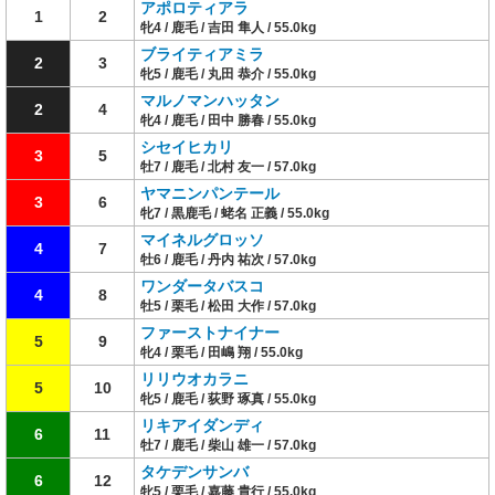
アポロティアラ
1
2
牝4 / 鹿毛 / 吉田 隼人 / 55.0kg
ブライティアミラ
2
3
牝5 / 鹿毛 / 丸田 恭介 / 55.0kg
マルノマンハッタン
2
4
牝4 / 鹿毛 / 田中 勝春 / 55.0kg
シセイヒカリ
3
5
牡7 / 鹿毛 / 北村 友一 / 57.0kg
ヤマニンパンテール
3
6
牝7 / 黒鹿毛 / 蛯名 正義 / 55.0kg
マイネルグロッソ
4
7
牡6 / 鹿毛 / 丹内 祐次 / 57.0kg
ワンダータバスコ
4
8
牡5 / 栗毛 / 松田 大作 / 57.0kg
ファーストナイナー
5
9
牝4 / 栗毛 / 田嶋 翔 / 55.0kg
リリウオカラニ
5
10
牝5 / 鹿毛 / 荻野 琢真 / 55.0kg
リキアイダンディ
6
11
牡7 / 鹿毛 / 柴山 雄一 / 57.0kg
タケデンサンバ
6
12
牝5 / 栗毛 / 嘉藤 貴行 / 55.0kg