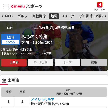
dメニュー
球
MLB
ゴルフ
高校野球
競馬
Jリーグ
プロ野球（2軍）
11R
11月24日(月) 3回福島10日
みちのく特別
12R
15:55
芝 右・1,200m 16頭
3歳以上 (混合)[指定] 定量
本賞金：1,430、570、360、210、143万円
出馬表
データ分析
オッズ
結果
出馬表
馬名
枠番
馬番
馬齢 / 毛色 / 騎手 / 斤量
メイショウモア
1
1
牡6 / 鹿毛 / 芹沢 純一 / 57.0kg