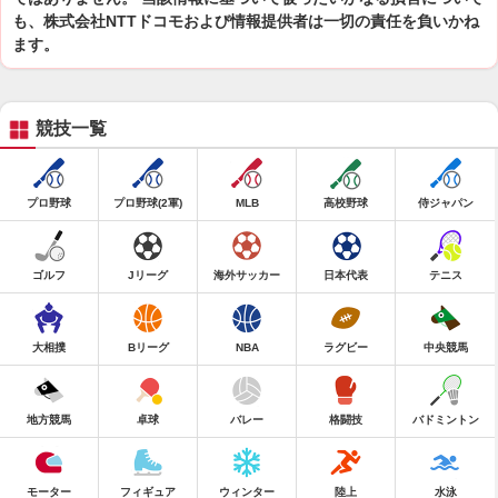
も、株式会社NTTドコモおよび情報提供者は一切の責任を負いかね
ます。
競技一覧
プロ野球
プロ野球(2軍)
MLB
高校野球
侍ジャパン
ゴルフ
Jリーグ
海外サッカー
日本代表
テニス
大相撲
Bリーグ
NBA
ラグビー
中央競馬
地方競馬
卓球
バレー
格闘技
バドミントン
モーター
フィギュア
ウィンター
陸上
水泳