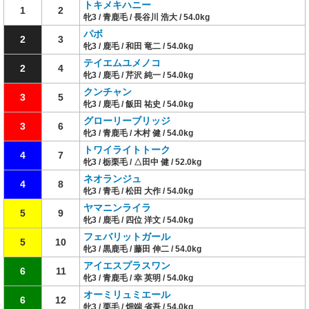
トキメキハニー
1
2
牝3 / 青鹿毛 / 長谷川 浩大 / 54.0kg
パボ
2
3
牝3 / 鹿毛 / 和田 竜二 / 54.0kg
テイエムユメノコ
2
4
牝3 / 鹿毛 / 芹沢 純一 / 54.0kg
クンチャン
3
5
牝3 / 鹿毛 / 飯田 祐史 / 54.0kg
グローリーブリッジ
3
6
牝3 / 青鹿毛 / 木村 健 / 54.0kg
トワイライトトーク
4
7
牝3 / 栃栗毛 / △田中 健 / 52.0kg
ネオランジュ
4
8
牝3 / 青毛 / 松田 大作 / 54.0kg
ヤマニンライラ
5
9
牝3 / 鹿毛 / 四位 洋文 / 54.0kg
フェバリットガール
5
10
牝3 / 黒鹿毛 / 藤田 伸二 / 54.0kg
アイエスプラスワン
6
11
牝3 / 青鹿毛 / 幸 英明 / 54.0kg
オーミリュミエール
6
12
牝3 / 栗毛 / 畑端 省吾 / 54.0kg