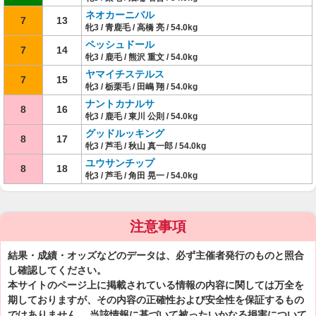
ネオカーニバル
7
13
牝3 / 青鹿毛 / 高橋 亮 / 54.0kg
ペッシュドール
7
14
牝3 / 鹿毛 / 熊沢 重文 / 54.0kg
ヤマイチステルス
7
15
牝3 / 栃栗毛 / 田嶋 翔 / 54.0kg
ナントカナルサ
8
16
牝3 / 鹿毛 / 東川 公則 / 54.0kg
グッドルッキング
8
17
牝3 / 芦毛 / 秋山 真一郎 / 54.0kg
ユウサンチップ
8
18
牝3 / 芦毛 / 角田 晃一 / 54.0kg
注意事項
結果・成績・オッズなどのデータは、必ず主催者発行のものと照合
し確認してください。
本サイトのページ上に掲載されている情報の内容に関しては万全を
期しておりますが、その内容の正確性および安全性を保証するもの
ではありません。 当該情報に基づいて被ったいかなる損害について