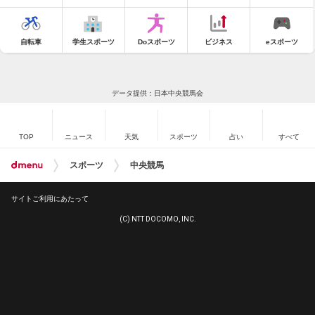
自転車
学生スポーツ
Doスポーツ
ビジネス
eスポーツ
データ提供：日本中央競馬会
TOP
ニュース
天気
スポーツ
占い
すべて
スポーツ
中央競馬
サイトご利用にあたって
(C) NTT DOCOMO, INC.