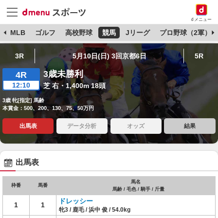
dメニュー
球
MLB
ゴルフ
高校野球
競馬
Jリーグ
プロ野球（2軍）
3R
5月10日(日) 3回京都6日
5R
3歳未勝利
4R
12:10
芝 右・1,400m 18頭
3歳 牝[指定] 馬齢
本賞金：500、200、130、75、50万円
出馬表
データ分析
オッズ
結果
出馬表
馬名
枠番
馬番
馬齢 / 毛色 / 騎手 / 斤量
ドレッシー
1
1
牝3 / 鹿毛 / 浜中 俊 / 54.0kg