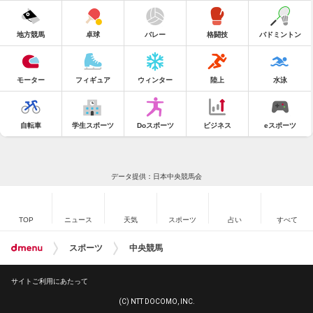
地方競馬
卓球
バレー
格闘技
バドミントン
モーター
フィギュア
ウィンター
陸上
水泳
自転車
学生スポーツ
Doスポーツ
ビジネス
eスポーツ
データ提供：日本中央競馬会
TOP
ニュース
天気
スポーツ
占い
すべて
スポーツ
中央競馬
サイトご利用にあたって
(C) NTT DOCOMO, INC.