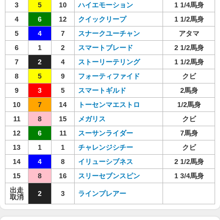
3
5
10
ハイエモーション
1 1/4馬身
4
6
12
クイックリープ
1 1/2馬身
5
4
7
スナークユーチャン
アタマ
6
1
2
スマートブレード
2 1/2馬身
7
2
4
ストーリーテリング
1 1/2馬身
8
5
9
フォーティファイド
クビ
9
3
5
スマートギルド
2馬身
10
7
14
トーセンマエストロ
1/2馬身
11
8
15
メガリス
クビ
12
6
11
スーサンライダー
7馬身
13
1
1
チャレンジシチー
クビ
14
4
8
イリューシブネス
2 1/2馬身
15
8
16
スリーセブンスピン
1 3/4馬身
出走
2
3
ラインプレアー
取消