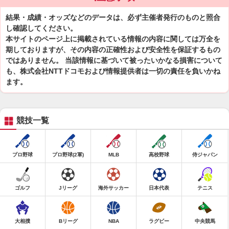
結果・成績・オッズなどのデータは、必ず主催者発行のものと照合
し確認してください。
本サイトのページ上に掲載されている情報の内容に関しては万全を
期しておりますが、その内容の正確性および安全性を保証するもの
ではありません。 当該情報に基づいて被ったいかなる損害について
も、株式会社NTTドコモおよび情報提供者は一切の責任を負いかね
ます。
競技一覧
プロ野球
プロ野球(2軍)
MLB
高校野球
侍ジャパン
ゴルフ
Jリーグ
海外サッカー
日本代表
テニス
大相撲
Bリーグ
NBA
ラグビー
中央競馬