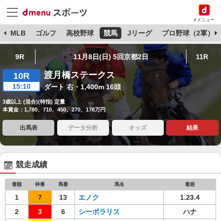
dメニュー
球
MLB
ゴルフ
高校野球
競馬
Jリーグ
プロ野球（2軍）
9R
11月8日(日) 5回京都2日
11R
渡月橋ステークス
10R
15:10
ダート 右・1,400m 16頭
3歳以上 (混合)(特指) 定量
本賞金：1,780、710、450、270、178万円
出馬表
データ分析
オッズ
結果
競走成績
着順
枠番
馬番
馬名
着差
1
7
13
エノク
1.23.4
2
3
6
シーポラリス
ハナ