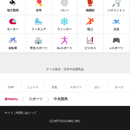
地方競馬
卓球
バレー
格闘技
バドミントン
モーター
フィギュア
ウィンター
陸上
水泳
自転車
学生スポーツ
Doスポーツ
ビジネス
eスポーツ
データ提供：日本中央競馬会
TOP
ニュース
天気
スポーツ
占い
すべて
スポーツ
中央競馬
サイトご利用にあたって
(C) NTT DOCOMO, INC.