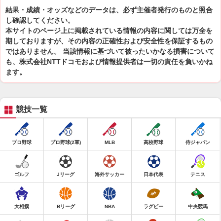
結果・成績・オッズなどのデータは、必ず主催者発行のものと照合
し確認してください。
本サイトのページ上に掲載されている情報の内容に関しては万全を
期しておりますが、その内容の正確性および安全性を保証するもの
ではありません。 当該情報に基づいて被ったいかなる損害について
も、株式会社NTTドコモおよび情報提供者は一切の責任を負いかね
ます。
競技一覧
プロ野球
プロ野球(2軍)
MLB
高校野球
侍ジャパン
ゴルフ
Jリーグ
海外サッカー
日本代表
テニス
大相撲
Bリーグ
NBA
ラグビー
中央競馬