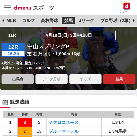
dメニュー
球
MLB
ゴルフ
高校野球
競馬
Jリーグ
プロ野球（2軍）
11R
4月18日(日) 3回中山8日
中山スプリングP
12R
16:25
芝 右 外回り・1,600m 16頭
4歳以上 (混合)[指定] ハンデ
本賞金：1,780、710、450、270、178万円
出馬表
データ分析
オッズ
結果
競走成績
着順
枠番
馬番
馬名
着差
1
3
5
ミクロコスモス
1.34.4
2
7
13
ブルーマーテル
1 3/4馬身