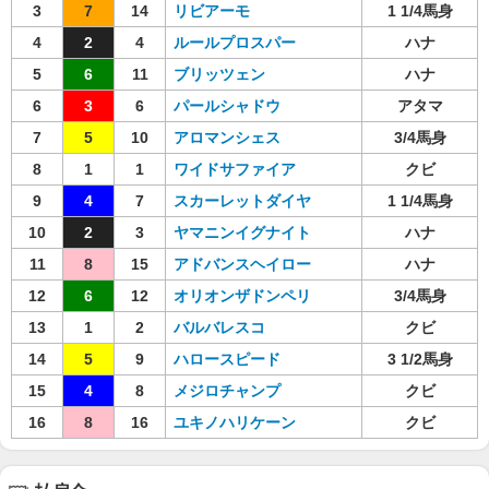
3
7
14
リビアーモ
1 1/4馬身
4
2
4
ルールプロスパー
ハナ
5
6
11
ブリッツェン
ハナ
6
3
6
パールシャドウ
アタマ
7
5
10
アロマンシェス
3/4馬身
8
1
1
ワイドサファイア
クビ
9
4
7
スカーレットダイヤ
1 1/4馬身
10
2
3
ヤマニンイグナイト
ハナ
11
8
15
アドバンスヘイロー
ハナ
12
6
12
オリオンザドンペリ
3/4馬身
13
1
2
バルバレスコ
クビ
14
5
9
ハロースピード
3 1/2馬身
15
4
8
メジロチャンプ
クビ
16
8
16
ユキノハリケーン
クビ