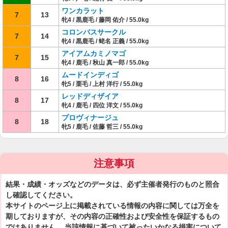
ワンカラット
7
13
牝4 / 黒鹿毛 / 藤岡 佑介 / 55.0kg
コロンバスサークル
7
14
牝4 / 黒鹿毛 / 蛯名 正義 / 55.0kg
アイアムカミノマゴ
7
15
牝4 / 鹿毛 / 秋山 真一郎 / 55.0kg
ムードインディゴ
8
16
牝5 / 栗毛 / 上村 洋行 / 55.0kg
レッドディザイア
8
17
牝4 / 鹿毛 / 四位 洋文 / 55.0kg
プロヴィナージュ
8
18
牝5 / 鹿毛 / 佐藤 哲三 / 55.0kg
注意事項
結果・成績・オッズなどのデータは、必ず主催者発行のものと照合
し確認してください。
本サイトのページ上に掲載されている情報の内容に関しては万全を
期しておりますが、その内容の正確性および安全性を保証するもの
ではありません。 当該情報に基づいて被ったいかなる損害について