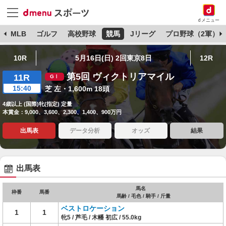
dメニュー
球
MLB
ゴルフ
高校野球
競馬
Jリーグ
プロ野球（2軍）
10R
5月16日(日) 2回東京8日
12R
第5回 ヴィクトリアマイル
11R
15:40
芝 左・1,600m 18頭
4歳以上 (国際)牝(指定) 定量
本賞金：9,000、3,600、2,300、1,400、900万円
出馬表
データ分析
オッズ
結果
出馬表
馬名
枠番
馬番
馬齢 / 毛色 / 騎手 / 斤量
ベストロケーション
1
1
牝5 / 芦毛 / 木幡 初広 / 55.0kg