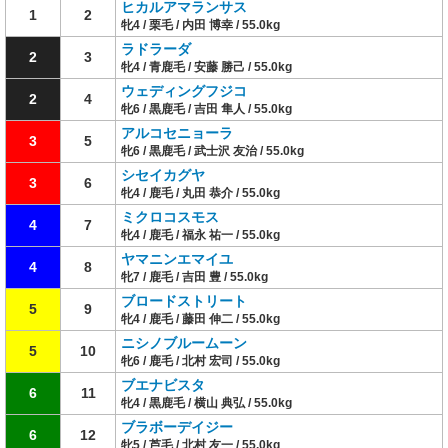
ヒカルアマランサス
1
2
牝4 / 栗毛 / 内田 博幸 / 55.0kg
ラドラーダ
2
3
牝4 / 青鹿毛 / 安藤 勝己 / 55.0kg
ウェディングフジコ
2
4
牝6 / 黒鹿毛 / 吉田 隼人 / 55.0kg
アルコセニョーラ
3
5
牝6 / 黒鹿毛 / 武士沢 友治 / 55.0kg
シセイカグヤ
3
6
牝4 / 鹿毛 / 丸田 恭介 / 55.0kg
ミクロコスモス
4
7
牝4 / 鹿毛 / 福永 祐一 / 55.0kg
ヤマニンエマイユ
4
8
牝7 / 鹿毛 / 吉田 豊 / 55.0kg
ブロードストリート
5
9
牝4 / 鹿毛 / 藤田 伸二 / 55.0kg
ニシノブルームーン
5
10
牝6 / 鹿毛 / 北村 宏司 / 55.0kg
ブエナビスタ
6
11
牝4 / 黒鹿毛 / 横山 典弘 / 55.0kg
ブラボーデイジー
6
12
牝5 / 芦毛 / 北村 友一 / 55.0kg