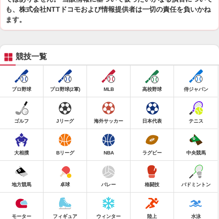
も、株式会社NTTドコモおよび情報提供者は一切の責任を負いかね
ます。
競技一覧
プロ野球
プロ野球(2軍)
MLB
高校野球
侍ジャパン
ゴルフ
Jリーグ
海外サッカー
日本代表
テニス
大相撲
Bリーグ
NBA
ラグビー
中央競馬
地方競馬
卓球
バレー
格闘技
バドミントン
モーター
フィギュア
ウィンター
陸上
水泳