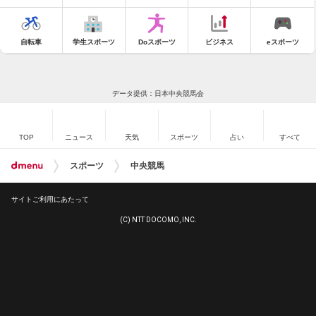
自転車
学生スポーツ
Doスポーツ
ビジネス
eスポーツ
データ提供：日本中央競馬会
TOP
ニュース
天気
スポーツ
占い
すべて
スポーツ
中央競馬
サイトご利用にあたって
(C) NTT DOCOMO, INC.