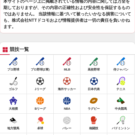
本サイトのページ上に掲載されている情報の内容に関しては万全を
期しておりますが、その内容の正確性および安全性を保証するもの
ではありません。 当該情報に基づいて被ったいかなる損害について
も、株式会社NTTドコモおよび情報提供者は一切の責任を負いかね
ます。
競技一覧
プロ野球
プロ野球(2軍)
MLB
高校野球
侍ジャパン
ゴルフ
Jリーグ
海外サッカー
日本代表
テニス
大相撲
Bリーグ
NBA
ラグビー
中央競馬
地方競馬
卓球
バレー
格闘技
バドミントン