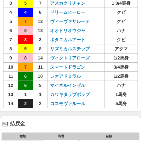
3
5
7
アスカクリチャン
1 3/4馬身
4
4
6
ドリームヒーロー
クビ
5
7
12
ヴィーヴァサルーテ
クビ
6
8
13
オオトリオウジャ
ハナ
7
3
3
ボタニカルアート
クビ
8
5
8
リズミカルステップ
アタマ
9
8
14
ヴィクトリアローズ
1/2馬身
10
7
11
スマートドラゴン
3/4馬身
11
6
10
レオアドミラル
1/2馬身
12
6
9
マイネルインゼル
ハナ
13
1
1
カワキタラブポップ
1馬身
14
2
2
コスモヴァルール
5馬身
払戻金
種類
馬番
金額