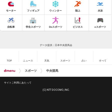
モーター
フィギュア
ウィンター
陸上
水泳
自転車
学生スポーツ
Doスポーツ
ビジネス
eスポーツ
データ提供：日本中央競馬会
TOP
ニュース
天気
スポーツ
占い
すべて
スポーツ
中央競馬
サイトご利用にあたって
(C) NTT DOCOMO, INC.