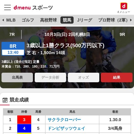
dメニュー
球
MLB
ゴルフ
高校野球
競馬
Jリーグ
プロ野球（2軍）
7R
10月3日(日) 2回札幌8日
9R
3歳以上1勝クラス(500万円以下)
8R
13:40
芝 右・1,500m 14頭
3歳以上 (混合)[指定] 定量
本賞金：710、280、180、110、71万円
出馬表
データ分析
オッズ
結果
競走成績
着順
枠番
馬番
馬名
着差
1
3
4
サクラクローバー
1.30.0
2
4
5
ドンビザッツウェイ
3/4馬身