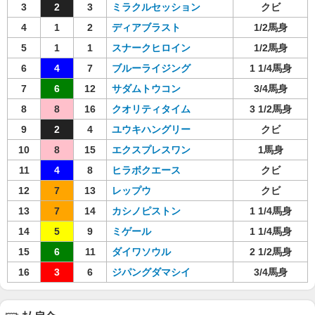
3
2
3
ミラクルセッション
クビ
4
1
2
ディアブラスト
1/2馬身
5
1
1
スナークヒロイン
1/2馬身
6
4
7
ブルーライジング
1 1/4馬身
7
6
12
サダムトウコン
3/4馬身
8
8
16
クオリティタイム
3 1/2馬身
9
2
4
ユウキハングリー
クビ
10
8
15
エクスプレスワン
1馬身
11
4
8
ヒラボクエース
クビ
12
7
13
レップウ
クビ
13
7
14
カシノピストン
1 1/4馬身
14
5
9
ミゲール
1 1/4馬身
15
6
11
ダイワソウル
2 1/2馬身
16
3
6
ジパングダマシイ
3/4馬身