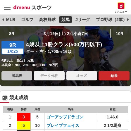
dメニュー
球
MLB
ゴルフ
高校野球
競馬
Jリーグ
プロ野球（2軍）
8R
3月19日(土) 2回小倉7日
10R
4歳以上1勝クラス(500万円以下)
9R
14:25
ダート 右・1,700m 16頭
4歳以上 ［指定］ 定量
本賞金：700、280、180、110、70万円
出馬表
データ分析
オッズ
結果
競走成績
着順
枠番
馬番
馬名
着差
1
3
5
ゴーアップドラゴン
1.46.0
2
5
10
ブレイブフェイス
2 1/2馬身