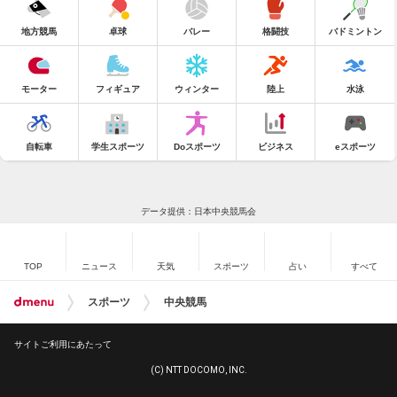
地方競馬
卓球
バレー
格闘技
バドミントン
モーター
フィギュア
ウィンター
陸上
水泳
自転車
学生スポーツ
Doスポーツ
ビジネス
eスポーツ
データ提供：日本中央競馬会
TOP
ニュース
天気
スポーツ
占い
すべて
スポーツ
中央競馬
サイトご利用にあたって
(C) NTT DOCOMO, INC.