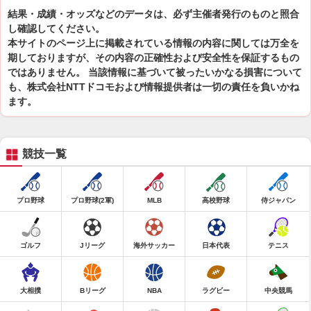
結果・成績・オッズなどのデータは、必ず主催者発行のものと照合
し確認してください。
本サイトのページ上に掲載されている情報の内容に関しては万全を
期しておりますが、その内容の正確性および安全性を保証するもの
ではありません。 当該情報に基づいて被ったいかなる損害について
も、株式会社NTTドコモおよび情報提供者は一切の責任を負いかね
ます。
競技一覧
プロ野球
プロ野球(2軍)
MLB
高校野球
侍ジャパン
ゴルフ
Jリーグ
海外サッカー
日本代表
テニス
大相撲
Bリーグ
NBA
ラグビー
中央競馬