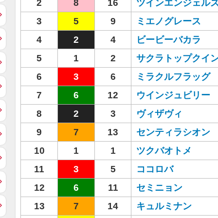
2
8
16
ツインエンジェル
3
5
9
ミエノグレース
4
2
4
ビービーバカラ
5
1
2
サクラトップクイ
6
3
6
ミラクルフラッグ
7
6
12
ウインジュビリー
8
2
3
ヴィザヴィ
9
7
13
センティラシオン
10
1
1
ツクバオトメ
11
3
5
ココロバ
12
6
11
セミニョン
13
7
14
キュルミナン