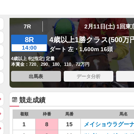
7R
2月11日(土) 1回東
8R
4歳以上1勝クラス(500万
14:00
ダート 左・1,600m 16頭
4歳以上 牝[指定] 定量
本賞金：720、290、180、110、72万円
出馬表
データ分析
競走成績
着順
枠番
馬番
馬名
1
8
15
メイショウラグー