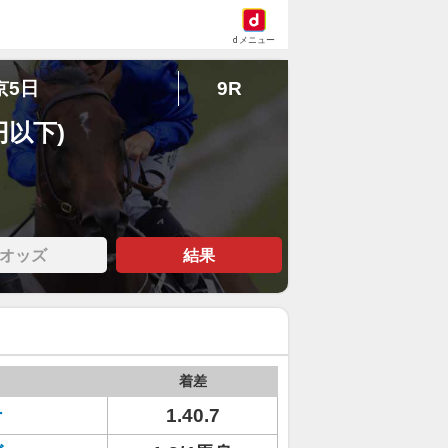
dメニュー
京5日
9R
円以下)
オッズ
結果
着差
ナ
1.40.7