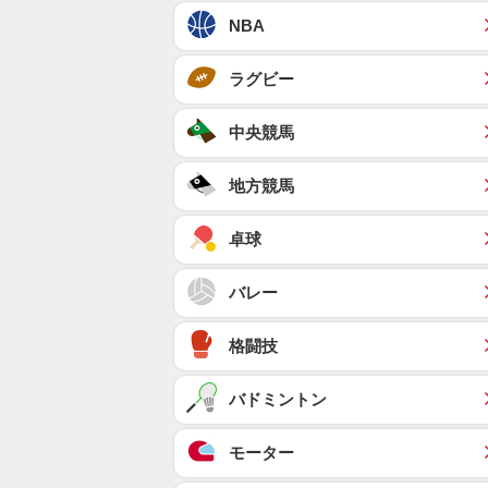
NBA
ラグビー
中央競馬
地方競馬
卓球
バレー
格闘技
バドミントン
モーター