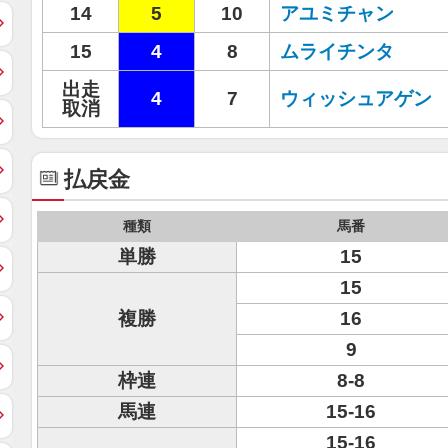
14
5
10
アユミチャン
15
4
8
ムライチンタ
出走
4
7
ウィッシュアゲン
取消
払戻金
種類
馬番
単勝
15
15
複勝
16
9
枠連
8-8
馬連
15-16
15-16