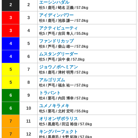
エーシンハダル
2
2
牡5 / 鹿毛 / 蛯名 正義 / 57.0kg
アイディンパワー
3
3
牡6 / 鹿毛 / 池添 謙一 / 57.0kg
アクティビューティ
3
4
牝5 / 芦毛 / 吉田 隼人 / 55.0kg
ファンドリカップ
4
5
牡6 / 芦毛 / 柴山 雄一 / 57.0kg
ムスタングリーダー
4
6
牡5 / 芦毛 / 浜中 俊 / 57.0kg
ジョウノボヘミアン
5
7
牡6 / 鹿毛 / 津村 明秀 / 57.0kg
アルゴリズム
5
8
牡4 / 芦毛 / 福永 祐一 / 57.0kg
トラバント
6
9
牡4 / 栗毛 / 内田 博幸 / 57.0kg
ユメノキラメキ
6
10
牝5 / 栗毛 / 北村 宏司 / 55.0kg
オリオンザポラリス
7
11
牡5 / 黒鹿毛 / 田辺 裕信 / 57.0kg
キングパーフェクト
7
12
牡6 / 黒鹿毛 / 大野 拓弥 / 57.0kg