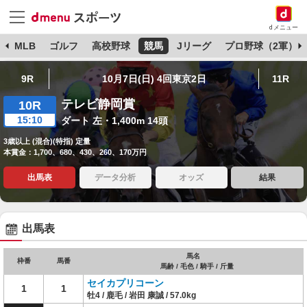
dメニュー
球
MLB
ゴルフ
高校野球
競馬
Jリーグ
プロ野球（2軍）
9R
10月7日(日) 4回東京2日
11R
テレビ静岡賞
10R
15:10
ダート 左・1,400m 14頭
3歳以上 (混合)(特指) 定量
本賞金：1,700、680、430、260、170万円
出馬表
データ分析
オッズ
結果
出馬表
馬名
枠番
馬番
馬齢 / 毛色 / 騎手 / 斤量
セイカプリコーン
1
1
牡4 / 鹿毛 / 岩田 康誠 / 57.0kg