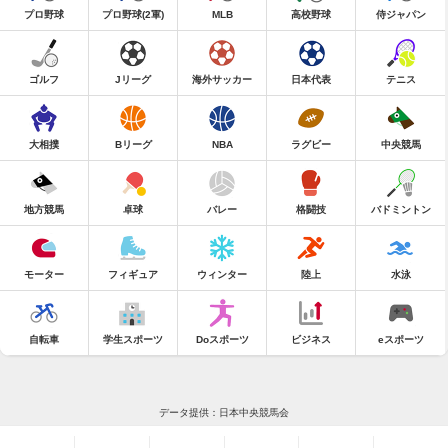
プロ野球
プロ野球(2軍)
MLB
高校野球
侍ジャパン
ゴルフ
Jリーグ
海外サッカー
日本代表
テニス
大相撲
Bリーグ
NBA
ラグビー
中央競馬
地方競馬
卓球
バレー
格闘技
バドミントン
モーター
フィギュア
ウィンター
陸上
水泳
自転車
学生スポーツ
Doスポーツ
ビジネス
eスポーツ
データ提供：日本中央競馬会