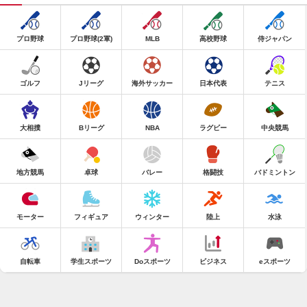
プロ野球
プロ野球(2軍)
MLB
高校野球
侍ジャパン
ゴルフ
Jリーグ
海外サッカー
日本代表
テニス
大相撲
Bリーグ
NBA
ラグビー
中央競馬
地方競馬
卓球
バレー
格闘技
バドミントン
モーター
フィギュア
ウィンター
陸上
水泳
自転車
学生スポーツ
Doスポーツ
ビジネス
eスポーツ