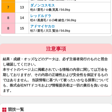
ダノンコスモス
7
13
牝4 / 栗毛 / ☆義 英真 / 54.0kg
レッドルドラ
8
14
牡4 / 黒鹿毛 / ☆小崎 綾也 / 56.0kg
アドマイヤカロ
8
15
牡7 / 栗毛 / 川又 賢治 / 54.0kg
注意事項
結果・成績・オッズなどのデータは、必ず主催者発行のものと照合
し確認してください。
本サイトのページ上に掲載されている情報の内容に関しては万全を
期しておりますが、その内容の正確性および安全性を保証するもの
ではありません。 当該情報に基づいて被ったいかなる損害について
も、株式会社NTTドコモおよび情報提供者は一切の責任を負いかね
ます。
競技一覧