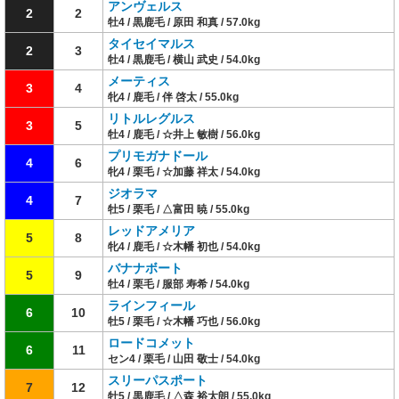
アンヴェルス
2
2
牡4 / 黒鹿毛 / 原田 和真 / 57.0kg
タイセイマルス
2
3
牡4 / 黒鹿毛 / 横山 武史 / 54.0kg
メーティス
3
4
牝4 / 鹿毛 / 伴 啓太 / 55.0kg
リトルレグルス
3
5
牡4 / 鹿毛 / ☆井上 敏樹 / 56.0kg
プリモガナドール
4
6
牝4 / 栗毛 / ☆加藤 祥太 / 54.0kg
ジオラマ
4
7
牡5 / 栗毛 / △富田 暁 / 55.0kg
レッドアメリア
5
8
牝4 / 鹿毛 / ☆木幡 初也 / 54.0kg
バナナボート
5
9
牡4 / 栗毛 / 服部 寿希 / 54.0kg
ラインフィール
6
10
牡5 / 栗毛 / ☆木幡 巧也 / 56.0kg
ロードコメット
6
11
セン4 / 栗毛 / 山田 敬士 / 54.0kg
スリーパスポート
7
12
牡5 / 黒鹿毛 / △森 裕太朗 / 55.0kg