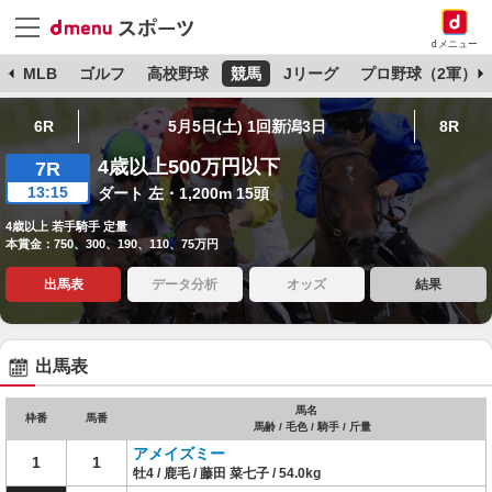
dメニュー
球
MLB
ゴルフ
高校野球
競馬
Jリーグ
プロ野球（2軍）
6R
5月5日(土) 1回新潟3日
8R
4歳以上500万円以下
7R
13:15
ダート 左・1,200m 15頭
4歳以上 若手騎手 定量
本賞金：750、300、190、110、75万円
出馬表
データ分析
オッズ
結果
出馬表
馬名
枠番
馬番
馬齢 / 毛色 / 騎手 / 斤量
アメイズミー
1
1
牡4 / 鹿毛 / 藤田 菜七子 / 54.0kg