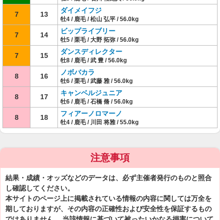
ダイメイフジ
7
13
牡4 / 鹿毛 / 松山 弘平 / 56.0kg
ビップライブリー
7
14
牡5 / 栗毛 / 大野 拓弥 / 56.0kg
ダンスディレクター
7
15
牡8 / 鹿毛 / 武 豊 / 56.0kg
ノボバカラ
8
16
牡6 / 栗毛 / 武藤 雅 / 56.0kg
キャンベルジュニア
8
17
牡6 / 鹿毛 / 石橋 脩 / 56.0kg
フィアーノロマーノ
8
18
牡4 / 鹿毛 / 川田 将雅 / 55.0kg
注意事項
結果・成績・オッズなどのデータは、必ず主催者発行のものと照合
し確認してください。
本サイトのページ上に掲載されている情報の内容に関しては万全を
期しておりますが、その内容の正確性および安全性を保証するもの
ではありません。 当該情報に基づいて被ったいかなる損害について