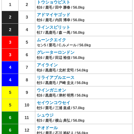
トウショウピスト
1
2
牡6 / 鹿毛 / 田中 勝春 / 56.0kg
アドマイヤゴッド
2
3
牡6 / 鹿毛 / 内田 博幸 / 56.0kg
ラインスピリット
2
4
牡7 / 黒鹿毛 / 森 一馬 / 56.0kg
ムーンクエイク
3
5
セン5 / 栗毛 / C.ルメール / 56.0kg
グレーターロンドン
3
6
牡6 / 鹿毛 / 田辺 裕信 / 56.0kg
アイライン
4
7
牝6 / 黒鹿毛 / 北村 宏司 / 54.0kg
リライアブルエース
4
8
牡5 / 黒鹿毛 / 戸崎 圭太 / 56.0kg
ウインガニオン
5
9
牡6 / 黒鹿毛 / 津村 明秀 / 56.0kg
セイウンコウセイ
5
10
牡5 / 栗毛 / 三浦 皇成 / 57.0kg
シュウジ
6
11
牡5 / 鹿毛 / 横山 典弘 / 56.0kg
テオドール
6
12
牡5 / 鹿毛 / 石川 裕紀人 / 56.0kg