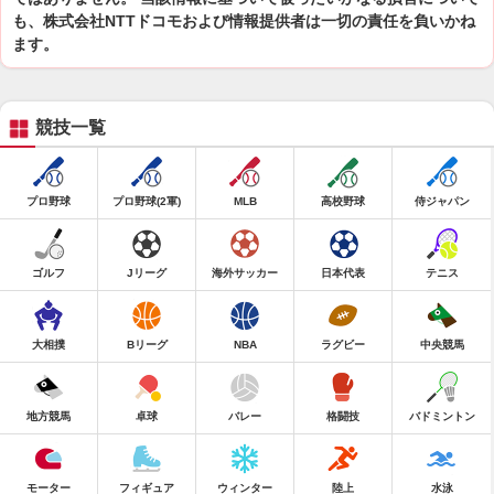
も、株式会社NTTドコモおよび情報提供者は一切の責任を負いかね
ます。
競技一覧
プロ野球
プロ野球(2軍)
MLB
高校野球
侍ジャパン
ゴルフ
Jリーグ
海外サッカー
日本代表
テニス
大相撲
Bリーグ
NBA
ラグビー
中央競馬
地方競馬
卓球
バレー
格闘技
バドミントン
モーター
フィギュア
ウィンター
陸上
水泳