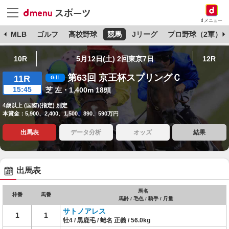
dメニュー
球
MLB
ゴルフ
高校野球
競馬
Jリーグ
プロ野球（2軍）
10R
5月12日(土) 2回東京7日
12R
第63回 京王杯スプリングＣ
11R
15:45
芝 左・1,400m 18頭
4歳以上 (国際)(指定) 別定
本賞金：5,900、2,400、1,500、890、590万円
出馬表
データ分析
オッズ
結果
出馬表
馬名
枠番
馬番
馬齢 / 毛色 / 騎手 / 斤量
サトノアレス
1
1
牡4 / 黒鹿毛 / 蛯名 正義 / 56.0kg