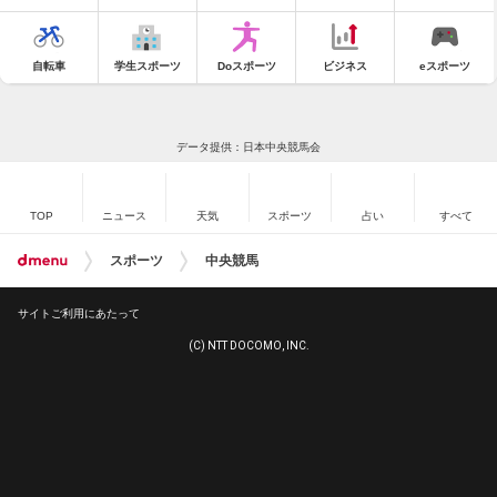
自転車
学生スポーツ
Doスポーツ
ビジネス
eスポーツ
データ提供：日本中央競馬会
TOP
ニュース
天気
スポーツ
占い
すべて
スポーツ
中央競馬
サイトご利用にあたって
(C) NTT DOCOMO, INC.