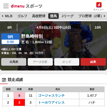
dメニュー
球
MLB
ゴルフ
高校野球
競馬
Jリーグ
プロ野球（2軍）
8R
4月6日(土) 3回中山5日
10R
野島崎特別
9R
0:00
芝 右・1,800m 12頭
4歳以上 023 定量
本賞金：150、60、38、23、15万円
出馬表
データ分析
オッズ
結果
競走成績
着順
枠番
馬番
馬名
着差
1
8
11
ゴージャスランチ
1.47.7
2
3
3
トーホウアイレス
ハナ