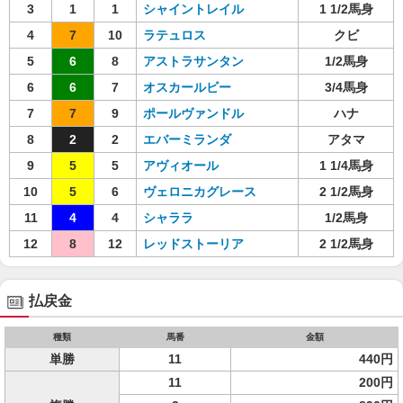
3
1
1
シャイントレイル
1 1/2馬身
4
7
10
ラテュロス
クビ
5
6
8
アストラサンタン
1/2馬身
6
6
7
オスカールビー
3/4馬身
7
7
9
ポールヴァンドル
ハナ
8
2
2
エバーミランダ
アタマ
9
5
5
アヴィオール
1 1/4馬身
10
5
6
ヴェロニカグレース
2 1/2馬身
11
4
4
シャララ
1/2馬身
12
8
12
レッドストーリア
2 1/2馬身
払戻金
種類
馬番
金額
単勝
11
440円
11
200円