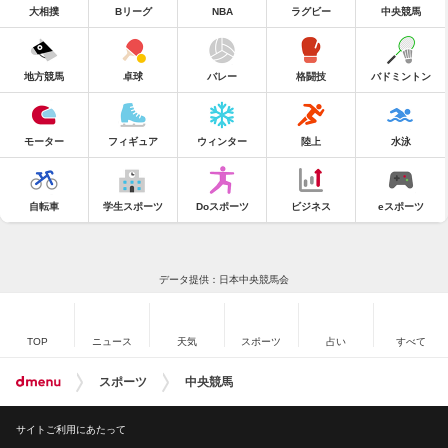
大相撲
Bリーグ
NBA
ラグビー
中央競馬
地方競馬
卓球
バレー
格闘技
バドミントン
モーター
フィギュア
ウィンター
陸上
水泳
自転車
学生スポーツ
Doスポーツ
ビジネス
eスポーツ
データ提供：日本中央競馬会
TOP
ニュース
天気
スポーツ
占い
すべて
スポーツ
中央競馬
サイトご利用にあたって