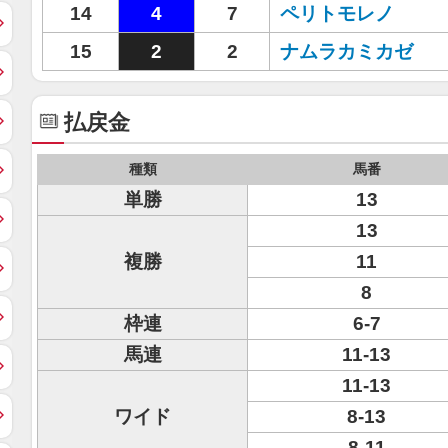
14
4
7
ペリトモレノ
15
2
2
ナムラカミカゼ
払戻金
種類
馬番
単勝
13
13
複勝
11
8
枠連
6-7
馬連
11-13
11-13
ワイド
8-13
8-11