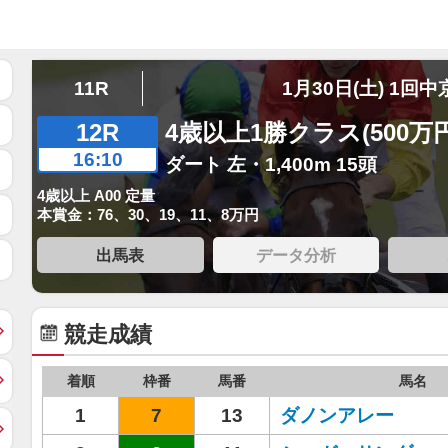
11R
1月30日(土) 1回中
12R
4歳以上1勝クラス(500万
16:10
ダート 左・1,400m 15頭
4歳以上 A00 定量
本賞金：76、30、19、11、8万円
出馬表
データ分析
競走成績
着順
枠番
馬番
馬名
1
7
13
ダノンアレー