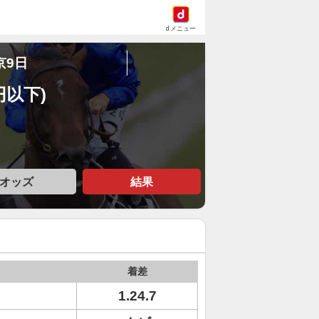
dメニュー
京9日
円以下)
オッズ
結果
着差
1.24.7