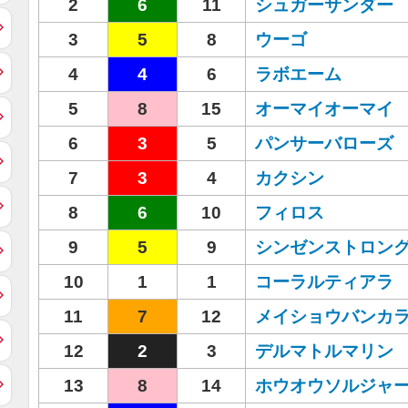
2
6
11
シュガーサンダー
3
5
8
ウーゴ
4
4
6
ラボエーム
5
8
15
オーマイオーマイ
6
3
5
パンサーバローズ
7
3
4
カクシン
8
6
10
フィロス
9
5
9
シンゼンストロン
10
1
1
コーラルティアラ
11
7
12
メイショウバンカ
12
2
3
デルマトルマリン
13
8
14
ホウオウソルジャ