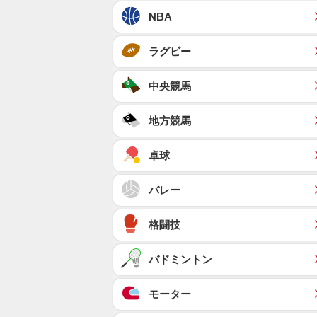
NBA
ラグビー
中央競馬
地方競馬
卓球
バレー
格闘技
バドミントン
モーター