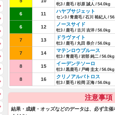
5
10
牝3 / 鹿毛 / 杉原 誠人 / 54.0kg
ハヤブサジェット
6
11
セン3 / 青鹿毛 / 石川 裕紀人 / 56
ノースサイド
6
12
牡3 / 鹿毛 / 古川 吉洋 / 56.0kg
ドラヴァイト
7
13
牡3 / 鹿毛 / 丸田 恭介 / 56.0kg
マテンロウブルース
7
14
牡3 / 青鹿毛 / 岩部 純二 / 56.0kg
イーデンテソーロ
8
15
牡3 / 黒鹿毛 / 戸崎 圭太 / 56.0kg
クリノアルバトロス
8
16
牡3 / 栗毛 / 松岡 正海 / 56.0kg
注意事項
結果・成績・オッズなどのデータは、必ず主催