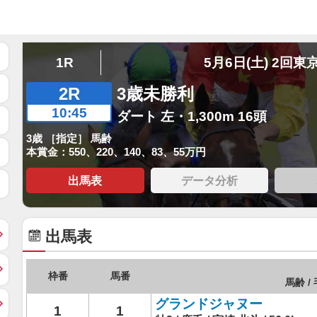
1R
5月6日(土) 2回東
2R
3歳未勝利
10:45
ダート 左・1,300m 16頭
3歳 ［指定］ 馬齢
本賞金：550、220、140、83、55万円
出馬表
データ分析
出馬表
枠番
馬番
馬齢 / 
グランドジャヌー
1
1