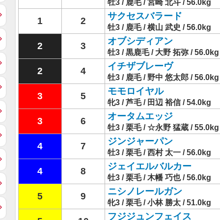
牡3 / 鹿毛 / 宮崎 北斗 / 56.0kg
サクセスバラード
1
2
牡3 / 鹿毛 / 横山 武史 / 56.0kg
オブシディアン
2
3
牡3 / 黒鹿毛 / 大野 拓弥 / 56.0kg
イチザブレーヴ
2
4
牡3 / 鹿毛 / 野中 悠太郎 / 56.0kg
モモロイヤル
3
5
牝3 / 芦毛 / 田辺 裕信 / 54.0kg
オータムエッジ
3
6
牡3 / 栗毛 / ☆永野 猛蔵 / 55.0kg
ジンジャーパン
4
7
牡3 / 栗毛 / 西村 太一 / 56.0kg
ジェイエルバルカー
4
8
牡3 / 栗毛 / 木幡 巧也 / 56.0kg
ニシノレールガン
5
9
牝3 / 栗毛 / 小林 勝太 / 51.0kg
フジジュンフェイス