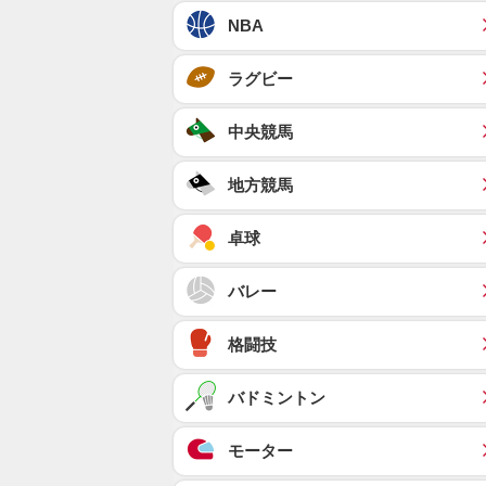
NBA
ラグビー
中央競馬
地方競馬
卓球
バレー
格闘技
バドミントン
モーター