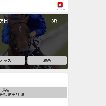
dメニュー
京5日
3R
オッズ
結果
馬名
毛色 / 騎手 / 斤量