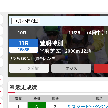
10R
11/25(土) 4回中京
11R
豊明特別
15:35
平地 芝 左・2000m 12頭
サラ系 3歳以上 (混合)ハンデ
データ分析
オッズ
競走成績
着順
枠番
馬番
馬名
1
6
7
ミスタービッグベン