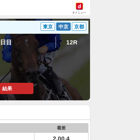
dメニュー
東京
中京
京都
1日目
12R
結果
着差
2.00.4