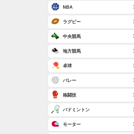
NBA
ラグビー
中央競馬
地方競馬
卓球
バレー
格闘技
バドミントン
モーター