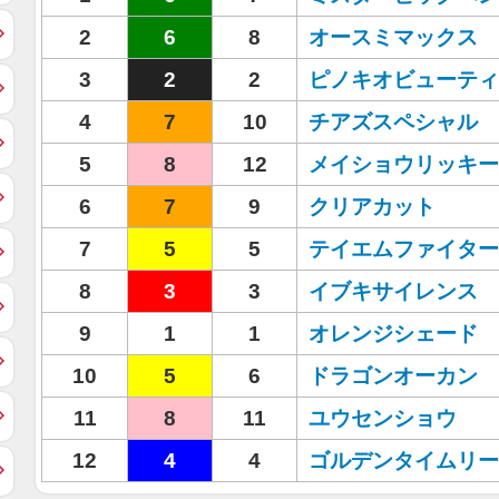
2
6
8
オースミマックス
3
2
2
ピノキオビューティ
4
7
10
チアズスペシャル
5
8
12
メイショウリッキー
6
7
9
クリアカット
7
5
5
テイエムファイター
8
3
3
イブキサイレンス
9
1
1
オレンジシェード
10
5
6
ドラゴンオーカン
11
8
11
ユウセンショウ
12
4
4
ゴルデンタイムリー