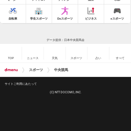
自転車
学生スポーツ
Doスポーツ
ビジネス
eスポーツ
データ提供：日本中央競馬会
TOP
ニュース
天気
スポーツ
占い
すべて
スポーツ
中央競馬
サイトご利用にあたって
(C) NTT DOCOMO, INC.