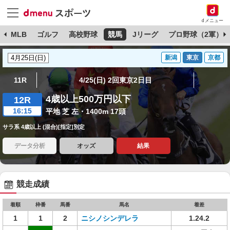
dメニュー
球
MLB
ゴルフ
高校野球
競馬
Jリーグ
プロ野球（2軍）
新潟
東京
京都
11R
4/25(日) 2回東京2日目
4歳以上500万円以下
12R
16:15
平地 芝 左・1400m 17頭
サラ系 4歳以上 (混合)[指定]別定
データ分析
オッズ
結果
競走成績
着順
枠番
馬番
馬名
着差
1
1
2
ニシノシンデレラ
1.24.2