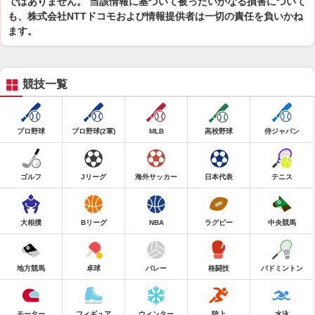
ではありません。 当該情報に基づいて被ったいかなる損害について
も、株式会社NTTドコモおよび情報提供者は一切の責任を負いかね
ます。
競技一覧
プロ野球
プロ野球(2軍)
MLB
高校野球
侍ジャパン
ゴルフ
Jリーグ
海外サッカー
日本代表
テニス
大相撲
Bリーグ
NBA
ラグビー
中央競馬
地方競馬
卓球
バレー
格闘技
バドミントン
モーター
フィギュア
ウィンター
陸上
水泳