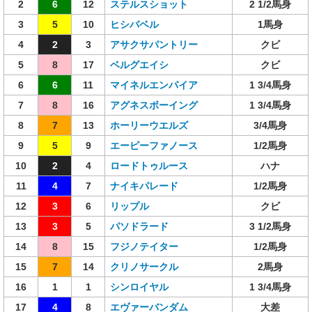
2
6
12
ステルスショット
2 1/2馬身
3
5
10
ヒシバベル
1馬身
4
2
3
アサクサパントリー
クビ
5
8
17
ベルグエイシ
クビ
6
6
11
マイネルエンパイア
1 3/4馬身
7
8
16
アグネスボーイング
1 3/4馬身
8
7
13
ホーリーウエルズ
3/4馬身
9
5
9
エーピーファノース
1/2馬身
10
2
4
ロードトゥルース
ハナ
11
4
7
ナイキパレード
1/2馬身
12
3
6
リップル
クビ
13
3
5
パソドラード
3 1/2馬身
14
8
15
フジノテイター
1/2馬身
15
7
14
クリノサークル
2馬身
16
1
1
シンロイヤル
1 3/4馬身
17
4
8
エヴァーバンダム
大差