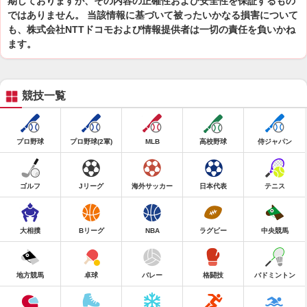
期しておりますが、その内容の正確性および安全性を保証するもの
ではありません。 当該情報に基づいて被ったいかなる損害について
も、株式会社NTTドコモおよび情報提供者は一切の責任を負いかね
ます。
競技一覧
プロ野球
プロ野球(2軍)
MLB
高校野球
侍ジャパン
ゴルフ
Jリーグ
海外サッカー
日本代表
テニス
大相撲
Bリーグ
NBA
ラグビー
中央競馬
地方競馬
卓球
バレー
格闘技
バドミントン