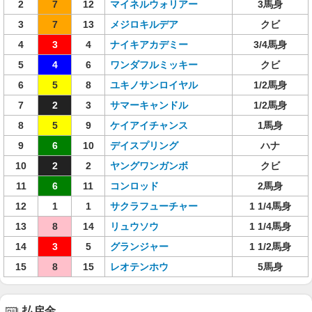
2
7
12
マイネルウォリアー
3馬身
3
7
13
メジロキルデア
クビ
4
3
4
ナイキアカデミー
3/4馬身
5
4
6
ワンダフルミッキー
クビ
6
5
8
ユキノサンロイヤル
1/2馬身
7
2
3
サマーキャンドル
1/2馬身
8
5
9
ケイアイチャンス
1馬身
9
6
10
デイスプリング
ハナ
10
2
2
ヤングワンガンボ
クビ
11
6
11
コンロッド
2馬身
12
1
1
サクラフューチャー
1 1/4馬身
13
8
14
リュウソウ
1 1/4馬身
14
3
5
グランジャー
1 1/2馬身
15
8
15
レオテンホウ
5馬身
払戻金