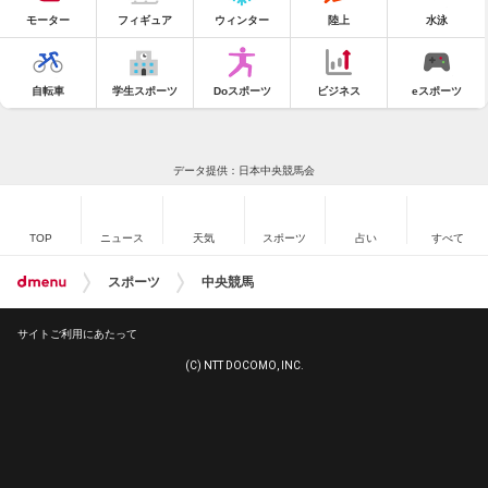
モーター
フィギュア
ウィンター
陸上
水泳
自転車
学生スポーツ
Doスポーツ
ビジネス
eスポーツ
データ提供：日本中央競馬会
TOP
ニュース
天気
スポーツ
占い
すべて
スポーツ
中央競馬
サイトご利用にあたって
(C) NTT DOCOMO, INC.