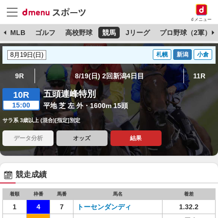
dメニュー
球
MLB
ゴルフ
高校野球
競馬
Jリーグ
プロ野球（2軍）
札幌
新潟
小倉
9R
8/19(日) 2回新潟4日目
11R
五頭連峰特別
10R
15:00
平地 芝 左 外・1600m 15頭
サラ系 3歳以上 (混合)[指定]別定
データ分析
オッズ
結果
競走成績
着順
枠番
馬番
馬名
着差
1
4
7
トーセンダンディ
1.32.2