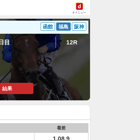
dメニュー
函館
福島
阪神
2日目
12R
結果
着差
1.08.9