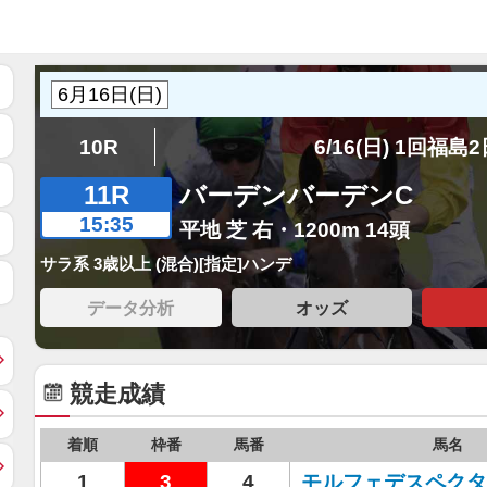
10R
6/16(日) 1回福島
11R
バーデンバーデンC
15:35
平地 芝 右・1200m 14頭
サラ系 3歳以上 (混合)[指定]ハンデ
データ分析
オッズ
競走成績
着順
枠番
馬番
馬名
1
3
4
モルフェデスペクタ