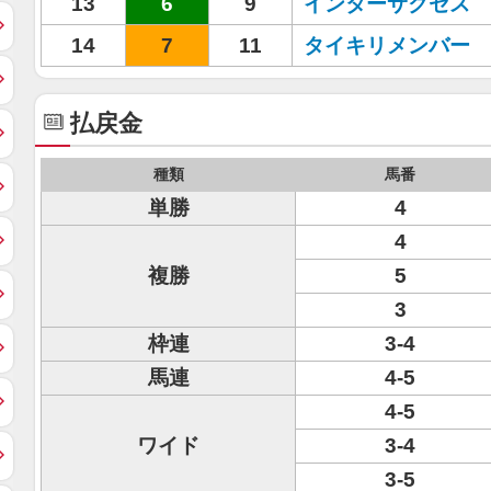
13
6
9
インターサクセス
14
7
11
タイキリメンバー
払戻金
種類
馬番
単勝
4
4
複勝
5
3
枠連
3-4
馬連
4-5
4-5
ワイド
3-4
3-5