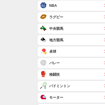
NBA
ラグビー
中央競馬
地方競馬
卓球
バレー
格闘技
バドミントン
モーター