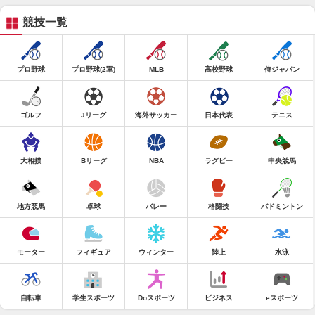
競技一覧
プロ野球
プロ野球(2軍)
MLB
高校野球
侍ジャパン
ゴルフ
Jリーグ
海外サッカー
日本代表
テニス
大相撲
Bリーグ
NBA
ラグビー
中央競馬
地方競馬
卓球
バレー
格闘技
バドミントン
モーター
フィギュア
ウィンター
陸上
水泳
自転車
学生スポーツ
Doスポーツ
ビジネス
eスポーツ