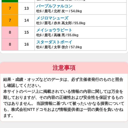
パープルファルコン
7
13
牡6 / 鹿毛 / 北村 友一 / 54.0kg
メジロマシューズ
7
14
牡3 / 栗毛 / 赤木 高太郎 / 55.0kg
メイショウラピート
8
15
牝6 / 鹿毛 / 高橋 亮 / 55.0kg
スターダストボーイ
8
16
牡4 / 鹿毛 / 太宰 啓介 / 57.0kg
注意事項
結果・成績・オッズなどのデータは、必ず主催者発行のものと照合
し確認してください。
本サイトのページ上に掲載されている情報の内容に関しては万全を
期しておりますが、その内容の正確性および安全性を保証するもの
ではありません。 当該情報に基づいて被ったいかなる損害について
も、株式会社NTTドコモおよび情報提供者は一切の責任を負いかね
ます。