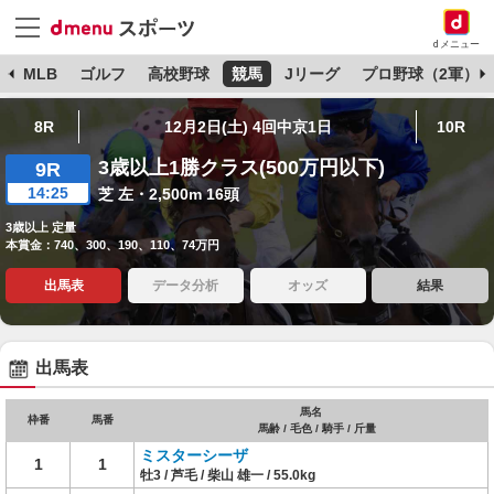
dメニュー
球
MLB
ゴルフ
高校野球
競馬
Jリーグ
プロ野球（2軍）
8R
12月2日(土) 4回中京1日
10R
3歳以上1勝クラス(500万円以下)
9R
14:25
芝 左・2,500m 16頭
3歳以上 定量
本賞金：740、300、190、110、74万円
出馬表
データ分析
オッズ
結果
出馬表
馬名
枠番
馬番
馬齢 / 毛色 / 騎手 / 斤量
ミスターシーザ
1
1
牡3 / 芦毛 / 柴山 雄一 / 55.0kg