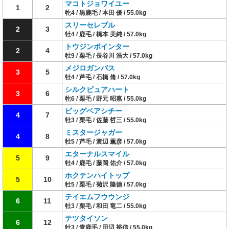
マコトジョワイユー
1
2
牝4 / 黒鹿毛 / 本田 優 / 55.0kg
スリーセレブル
2
3
牡4 / 鹿毛 / 橋本 美純 / 57.0kg
トウジンポインター
2
4
牡9 / 栗毛 / 長谷川 浩大 / 57.0kg
メジロガンバス
3
5
牡4 / 芦毛 / 石橋 脩 / 57.0kg
シルクピュアハート
3
6
牝6 / 栗毛 / 野元 昭嘉 / 55.0kg
ビッグベアシチー
4
7
牡3 / 栗毛 / 佐藤 哲三 / 55.0kg
ミスタージャガー
4
8
牡5 / 芦毛 / 渡辺 薫彦 / 57.0kg
エターナルスマイル
5
9
牡4 / 鹿毛 / 藤岡 佑介 / 57.0kg
ホクテンハイトップ
5
10
牡5 / 栗毛 / 菊沢 隆徳 / 57.0kg
テイエムフウウンジ
6
11
牡3 / 栗毛 / 和田 竜二 / 55.0kg
テツタイソン
6
12
牡3 / 青鹿毛 / 田辺 裕信 / 55.0kg