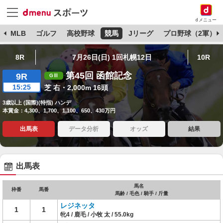
dメニュー
球
MLB
ゴルフ
高校野球
競馬
Jリーグ
プロ野球（2軍）
8R
7月26日(日) 1回札幌12日
10R
第45回 函館記念
9R
15:25
芝 右・2,000m 16頭
3歳以上 (国際)(特指) ハンデ
本賞金：4,300、1,700、1,100、650、430万円
出馬表
データ分析
オッズ
結果
出馬表
馬名
枠番
馬番
馬齢 / 毛色 / 騎手 / 斤量
レジネッタ
1
1
牝4 / 鹿毛 / 小牧 太 / 55.0kg