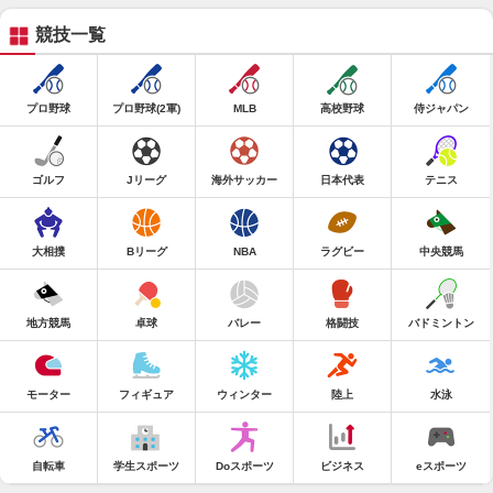
競技一覧
プロ野球
プロ野球(2軍)
MLB
高校野球
侍ジャパン
ゴルフ
Jリーグ
海外サッカー
日本代表
テニス
大相撲
Bリーグ
NBA
ラグビー
中央競馬
地方競馬
卓球
バレー
格闘技
バドミントン
モーター
フィギュア
ウィンター
陸上
水泳
自転車
学生スポーツ
Doスポーツ
ビジネス
eスポーツ