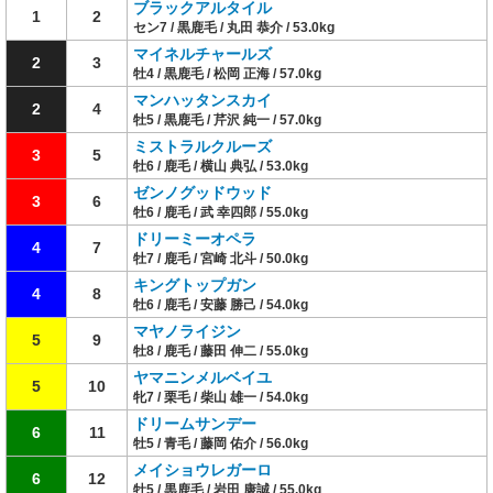
ブラックアルタイル
1
2
セン7 / 黒鹿毛 / 丸田 恭介 / 53.0kg
マイネルチャールズ
2
3
牡4 / 黒鹿毛 / 松岡 正海 / 57.0kg
マンハッタンスカイ
2
4
牡5 / 黒鹿毛 / 芹沢 純一 / 57.0kg
ミストラルクルーズ
3
5
牡6 / 鹿毛 / 横山 典弘 / 53.0kg
ゼンノグッドウッド
3
6
牡6 / 鹿毛 / 武 幸四郎 / 55.0kg
ドリーミーオペラ
4
7
牡7 / 鹿毛 / 宮崎 北斗 / 50.0kg
キングトップガン
4
8
牡6 / 鹿毛 / 安藤 勝己 / 54.0kg
マヤノライジン
5
9
牡8 / 鹿毛 / 藤田 伸二 / 55.0kg
ヤマニンメルベイユ
5
10
牝7 / 栗毛 / 柴山 雄一 / 54.0kg
ドリームサンデー
6
11
牡5 / 青毛 / 藤岡 佑介 / 56.0kg
メイショウレガーロ
6
12
牡5 / 黒鹿毛 / 岩田 康誠 / 55.0kg