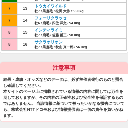
トウカイワイルド
7
13
牡7 / 黒鹿毛 / 松田 大作 / 53.0kg
フォーリクラッセ
7
14
牡6 / 鹿毛 / 四位 洋文 / 54.0kg
インティライミ
8
15
牡7 / 鹿毛 / 佐藤 哲三 / 58.0kg
サクラオリオン
8
16
牡7 / 黒鹿毛 / 秋山 真一郎 / 56.0kg
注意事項
結果・成績・オッズなどのデータは、必ず主催者発行のものと照合
し確認してください。
本サイトのページ上に掲載されている情報の内容に関しては万全を
期しておりますが、その内容の正確性および安全性を保証するもの
ではありません。 当該情報に基づいて被ったいかなる損害について
も、株式会社NTTドコモおよび情報提供者は一切の責任を負いかね
ます。