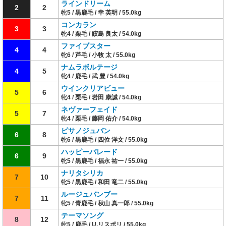
ラインドリーム
2
2
牝5 / 黒鹿毛 / 幸 英明 / 55.0kg
コンカラン
3
3
牝4 / 栗毛 / 鮫島 良太 / 54.0kg
ファイブスター
4
4
牝6 / 芦毛 / 小牧 太 / 55.0kg
ナムラボルテージ
4
5
牝4 / 鹿毛 / 武 豊 / 54.0kg
ウインクリアビュー
5
6
牝4 / 栗毛 / 岩田 康誠 / 54.0kg
ネヴァーフェイド
5
7
牝4 / 栗毛 / 藤岡 佑介 / 54.0kg
ピサノジュバン
6
8
牝6 / 黒鹿毛 / 四位 洋文 / 55.0kg
ハッピーパレード
6
9
牝5 / 黒鹿毛 / 福永 祐一 / 55.0kg
ナリタシリカ
7
10
牝5 / 黒鹿毛 / 和田 竜二 / 55.0kg
ルージュバンブー
7
11
牝5 / 青鹿毛 / 秋山 真一郎 / 55.0kg
テーマソング
8
12
牝5 / 鹿毛 / U.リスポリ / 55.0kg