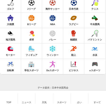
ゴルフ
Jリーグ
海外サッカー
日本代表
テニス
大相撲
Bリーグ
NBA
ラグビー
中央競馬
地方競馬
卓球
バレー
格闘技
バドミントン
モーター
フィギュア
ウィンター
陸上
水泳
自転車
学生スポーツ
Doスポーツ
ビジネス
eスポーツ
データ提供：日本中央競馬会
TOP
ニュース
天気
スポーツ
占い
すべて