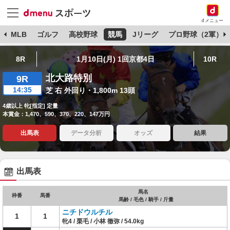
dメニュー
球
MLB
ゴルフ
高校野球
競馬
Jリーグ
プロ野球（2軍）
8R
1月10日(月) 1回京都4日
10R
北大路特別
9R
14:35
芝 右 外回り・1,800m 13頭
4歳以上 牝[指定] 定量
本賞金：1,470、590、370、220、147万円
出馬表
データ分析
オッズ
結果
出馬表
馬名
枠番
馬番
馬齢 / 毛色 / 騎手 / 斤量
ニチドウルチル
1
1
牝4 / 栗毛 / 小林 徹弥 / 54.0kg