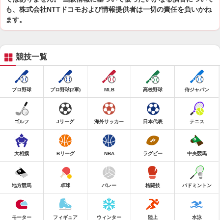
も、株式会社NTTドコモおよび情報提供者は一切の責任を負いかね
ます。
競技一覧
プロ野球
プロ野球(2軍)
MLB
高校野球
侍ジャパン
ゴルフ
Jリーグ
海外サッカー
日本代表
テニス
大相撲
Bリーグ
NBA
ラグビー
中央競馬
地方競馬
卓球
バレー
格闘技
バドミントン
モーター
フィギュア
ウィンター
陸上
水泳