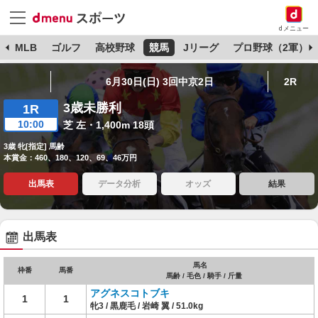
dメニュー
球
MLB
ゴルフ
高校野球
競馬
Jリーグ
プロ野球（2軍）
6月30日(日) 3回中京2日
2R
3歳未勝利
1R
10:00
芝 左・1,400m 18頭
3歳 牝[指定] 馬齢
本賞金：460、180、120、69、46万円
出馬表
データ分析
オッズ
結果
出馬表
馬名
枠番
馬番
馬齢 / 毛色 / 騎手 / 斤量
アグネスコトブキ
1
1
牝3 / 黒鹿毛 / 岩崎 翼 / 51.0kg