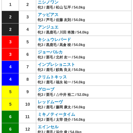
ニシノワン
1
2
牝3 / 鹿毛 / 松山 弘平 / 54.0kg
アッピアス
2
3
牝3 / 芦毛 / 佐藤 友則 / 54.0kg
アンジュエ
2
4
牝3 / 黒鹿毛 / 川田 将雅 / 54.0kg
キシュウレパード
3
5
牝3 / 黒鹿毛 / 高倉 稜 / 54.0kg
ジョーパルカ
3
6
牝3 / 栗毛 / 北村 友一 / 54.0kg
インプレショニスト
4
7
牝3 / 鹿毛 / 鮫島 良太 / 54.0kg
クリムトキッス
4
8
牝3 / 鹿毛 / 福永 祐一 / 54.0kg
グローブ
5
9
牝3 / 栗毛 / △中井 裕二 / 52.0kg
レッドムーヴ
5
10
牝3 / 鹿毛 / 藤岡 康太 / 54.0kg
ミキノティータイム
6
11
牝3 / 栗毛 / 太宰 啓介 / 54.0kg
エインセル
6
12
牝3 / 鹿毛 / 浜中 俊 / 54.0kg