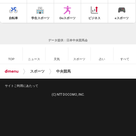
自転車
学生スポーツ
Doスポーツ
ビジネス
eスポーツ
データ提供：日本中央競馬会
TOP
ニュース
天気
スポーツ
占い
すべて
スポーツ
中央競馬
サイトご利用にあたって
(C) NTT DOCOMO, INC.