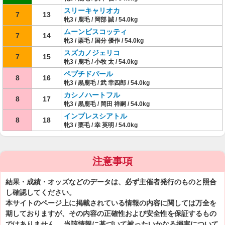
スリーキャリオカ
7
13
牝3 / 鹿毛 / 岡部 誠 / 54.0kg
ムーンビスコッティ
7
14
牝3 / 栗毛 / 国分 優作 / 54.0kg
スズカノジェリコ
7
15
牝3 / 鹿毛 / 小牧 太 / 54.0kg
ペプチドパール
8
16
牝3 / 黒鹿毛 / 武 幸四郎 / 54.0kg
カシノハートフル
8
17
牝3 / 黒鹿毛 / 岡田 祥嗣 / 54.0kg
インプレスシアトル
8
18
牝3 / 栗毛 / 幸 英明 / 54.0kg
注意事項
結果・成績・オッズなどのデータは、必ず主催者発行のものと照合
し確認してください。
本サイトのページ上に掲載されている情報の内容に関しては万全を
期しておりますが、その内容の正確性および安全性を保証するもの
ではありません。 当該情報に基づいて被ったいかなる損害について