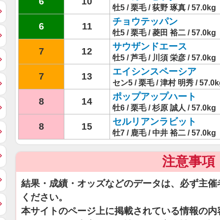
6
10
牡5 / 栗毛 / 荻野 琢真 / 57.0kg
チョウテッパン
6
11
牡5 / 栗毛 / 菱田 裕二 / 57.0kg
サウザンドエース
7
12
牡5 / 芦毛 / 川須 栄彦 / 57.0kg
エイシンスペーシア
7
13
セン5 / 栗毛 / 津村 明秀 / 57.0k
ポップアップハート
8
14
牡6 / 栗毛 / 杉原 誠人 / 57.0kg
セルリアンラビット
8
15
牡7 / 鹿毛 / 中井 裕二 / 57.0kg
注意事項
結果・成績・オッズなどのデータは、必ず主催
ください。
本サイトのページ上に掲載されている情報の内