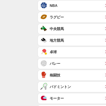
NBA
ラグビー
中央競馬
地方競馬
卓球
バレー
格闘技
バドミントン
モーター