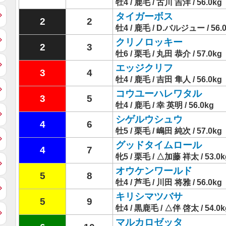
牡4 / 鹿毛 / 古川 吉洋 / 56.0kg
タイガーボス
2
2
牡4 / 鹿毛 / D.バルジュー / 56.
クリノロッキー
2
3
牡6 / 栗毛 / 丸田 恭介 / 57.0kg
エッジクリフ
3
4
牡4 / 鹿毛 / 吉田 隼人 / 56.0kg
コウユーハレワタル
3
5
牡4 / 鹿毛 / 幸 英明 / 56.0kg
シゲルウシュウ
4
6
牡5 / 栗毛 / 嶋田 純次 / 57.0kg
グッドタイムロール
4
7
牝5 / 栗毛 / △加藤 祥太 / 53.0k
オウケンワールド
5
8
牡4 / 芦毛 / 川田 将雅 / 56.0kg
キリシマツバサ
5
9
牡4 / 黒鹿毛 / △伴 啓太 / 54.0k
マルカロゼッタ