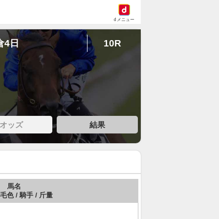
dメニュー
倉4日
10R
オッズ
結果
馬名
 毛色 / 騎手 / 斤量