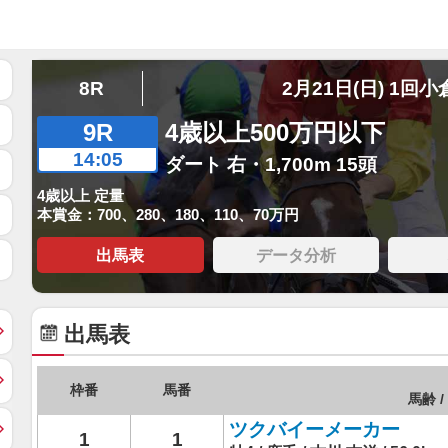
8R
2月21日(日) 1回小
9R
4歳以上500万円以下
14:05
ダート 右・1,700m 15頭
4歳以上 定量
本賞金：700、280、180、110、70万円
出馬表
データ分析
出馬表
枠番
馬番
馬齢 /
ツクバイーメーカー
1
1